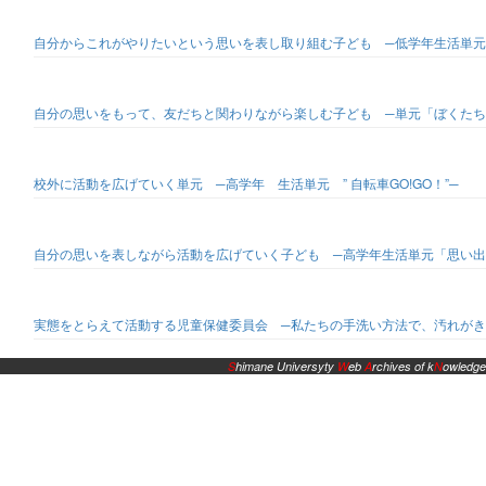
自分からこれがやりたいという思いを表し取り組む子ども ─低学年生活単元
自分の思いをもって、友だちと関わりながら楽しむ子ども ─単元「ぼくたち
校外に活動を広げていく単元 ─高学年 生活単元 ” 自転車GO!GO！”─
自分の思いを表しながら活動を広げていく子ども ─高学年生活単元「思い出
実態をとらえて活動する児童保健委員会 ─私たちの手洗い方法で、汚れがき
S
himane Universyty
W
eb
A
rchives of k
N
owledge