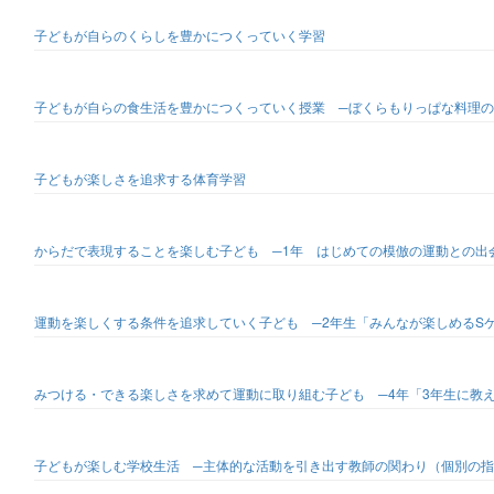
子どもが自らのくらしを豊かにつくっていく学習
子どもが自らの食生活を豊かにつくっていく授業 ─ぼくらもりっぱな料理の
子どもが楽しさを追求する体育学習
からだで表現することを楽しむ子ども ─1年 はじめての模倣の運動との出
運動を楽しくする条件を追求していく子ども ─2年生「みんなが楽しめるS
みつける・できる楽しさを求めて運動に取り組む子ども ─4年「3年生に教
子どもが楽しむ学校生活 ─主体的な活動を引き出す教師の関わり（個別の指