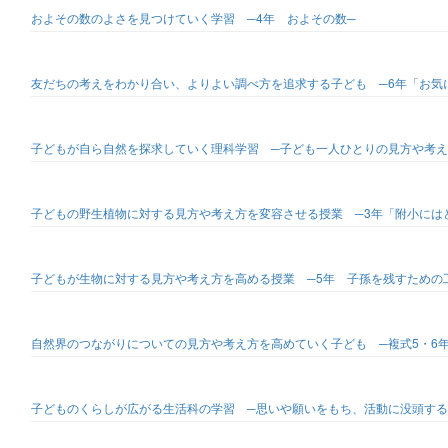
およその数のよさを見つけていく学習 ─4年 およその数─
友だちの考えをわかり合い、よりよい調べ方を追求する子ども ─6年「お気
子どもが自ら自然を探求していく理科学習 ─子ども一人ひとりの見方や考え
子どもの野生植物に対する見方や考え方を変容させる授業 ─3年「附小には
子どもが生物に対する見方や考え方を高める授業 ─5年 子孫を残すための
自然界のつながりについての見方や考え方を高めていく子ども ─複式5・6年
子どものくらしが広がる生活科の学習 ─思いや願いをもち、活動に没頭する