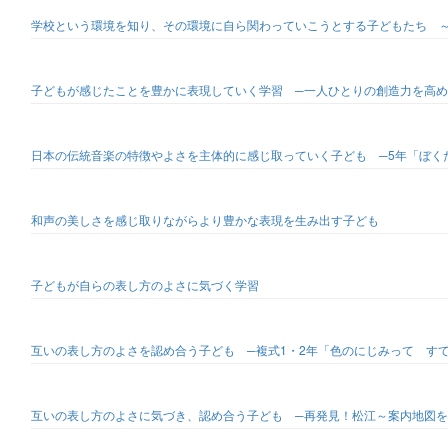
学校という環境を知り、その環境に自ら関わっていこうとする子どもたち ～
子どもが感じたことを豊かに表現していく学習 ─一人ひとりの創造力を高め
日本の伝統音楽の特徴やよさを主体的に感じ取っていく子ども ─5年「ぼく
和声の美しさを感じ取りながらより豊かな表現を生み出す子ども
子どもが自らの表し方のよさに気づく学習
互いの表し方のよさを認め合う子ども ─複式1・2年「色のにじみって す
互いの表し方のよさに気づき、認め合う子ども ─再発見！松江～案内地図を