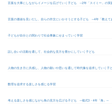
言葉を大事にしながらイメージを広げていく子ども ─2年「スイミー」の実
言葉の価値を見いだし、自らの作文にいかそうとする子ども ─4年「教えて
子どもが自分との関わりで社会事象にせまっていく学習
話し合いの活動を通して、社会的な見方を豊かにしていく子ども
人物の生き方に共感し、人物の願いや思いを通して時代像を追求していく子
数理を追求する楽しさを感じる学習
考える楽しさを感じながら角の見方を広げる子ども ─複式3・4年「角」─