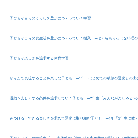
子どもが自らのくらしを豊かにつくっていく学習
子どもが自らの食生活を豊かにつくっていく授業 ─ぼくらもりっぱな料理の
子どもが楽しさを追求する体育学習
からだで表現することを楽しむ子ども ─1年 はじめての模倣の運動との出
運動を楽しくする条件を追求していく子ども ─2年生「みんなが楽しめるS
みつける・できる楽しさを求めて運動に取り組む子ども ─4年「3年生に教
子どもが楽しむ学校生活 ─主体的な活動を引き出す教師の関わり（個別の指