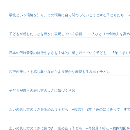
学校という環境を知り、その環境に自ら関わっていこうとする子どもたち ～
子どもが感じたことを豊かに表現していく学習 ─一人ひとりの創造力を高め
日本の伝統音楽の特徴やよさを主体的に感じ取っていく子ども ─5年「ぼく
和声の美しさを感じ取りながらより豊かな表現を生み出す子ども
子どもが自らの表し方のよさに気づく学習
互いの表し方のよさを認め合う子ども ─複式1・2年「色のにじみって す
互いの表し方のよさに気づき、認め合う子ども ─再発見！松江～案内地図を