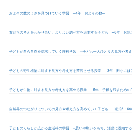
およその数のよさを見つけていく学習 ─4年 およその数─
友だちの考えをわかり合い、よりよい調べ方を追求する子ども ─6年「お気
子どもが自ら自然を探求していく理科学習 ─子ども一人ひとりの見方や考え
子どもの野生植物に対する見方や考え方を変容させる授業 ─3年「附小には
子どもが生物に対する見方や考え方を高める授業 ─5年 子孫を残すための
自然界のつながりについての見方や考え方を高めていく子ども ─複式5・6年
子どものくらしが広がる生活科の学習 ─思いや願いをもち、活動に没頭する