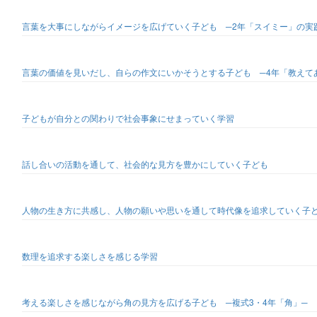
言葉を大事にしながらイメージを広げていく子ども ─2年「スイミー」の実
言葉の価値を見いだし、自らの作文にいかそうとする子ども ─4年「教えて
子どもが自分との関わりで社会事象にせまっていく学習
話し合いの活動を通して、社会的な見方を豊かにしていく子ども
人物の生き方に共感し、人物の願いや思いを通して時代像を追求していく子
数理を追求する楽しさを感じる学習
考える楽しさを感じながら角の見方を広げる子ども ─複式3・4年「角」─