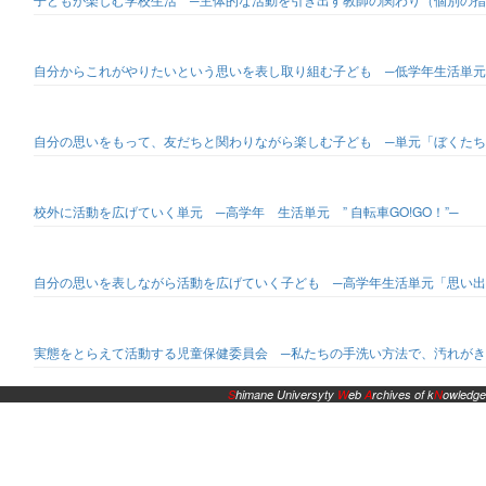
自分からこれがやりたいという思いを表し取り組む子ども ─低学年生活単元
自分の思いをもって、友だちと関わりながら楽しむ子ども ─単元「ぼくたち
校外に活動を広げていく単元 ─高学年 生活単元 ” 自転車GO!GO！”─
自分の思いを表しながら活動を広げていく子ども ─高学年生活単元「思い出
実態をとらえて活動する児童保健委員会 ─私たちの手洗い方法で、汚れがき
S
himane Universyty
W
eb
A
rchives of k
N
owledge