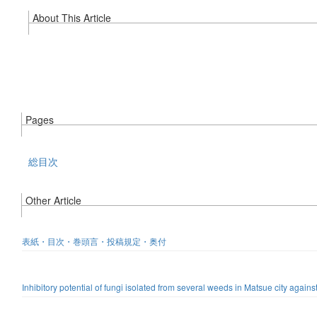
About This Article
Pages
総目次
Other Article
表紙・目次・巻頭言・投稿規定・奥付
Inhibitory potential of fungi isolated from several weeds in Matsue city again