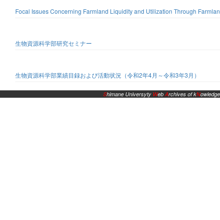
Focal Issues Concerning Farmland Liquidity and Utilization Through Farmlan
生物資源科学部研究セミナー
生物資源科学部業績目録および活動状況（令和2年4月～令和3年3月）
S
himane Universyty
W
eb
A
rchives of k
N
owledge