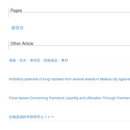
Pages
総目次
Other Article
表紙・目次・巻頭言・投稿規定・奥付
Inhibitory potential of fungi isolated from several weeds in Matsue city again
Focal Issues Concerning Farmland Liquidity and Utilization Through Farmlan
生物資源科学部研究セミナー