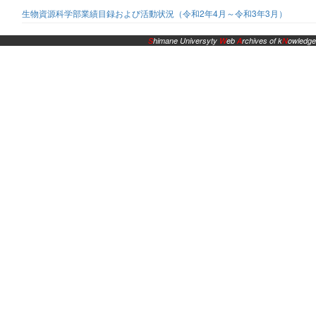
生物資源科学部業績目録および活動状況（令和2年4月～令和3年3月）
S
himane Universyty
W
eb
A
rchives of k
N
owledge