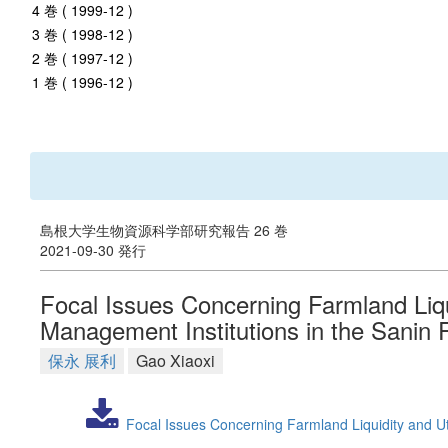
4 巻 ( 1999-12 )
3 巻 ( 1998-12 )
2 巻 ( 1997-12 )
1 巻 ( 1996-12 )
島根大学生物資源科学部研究報告 26 巻
2021-09-30 発行
Focal Issues Concerning Farmland Liqu
Management Institutions in the Sanin 
保永 展利
Gao Xiaoxi
Focal Issues Concerning Farmland Liquidity and Ut