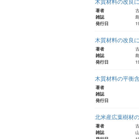
木質材料の改良に関する
著者
古
雑誌
島
発行日
1
木質材料の改良に関す
著者
古
雑誌
島
発行日
1
木質材料の平衡含
著者
雑誌
発行日
北米産広葉樹材
著者
古
雑誌
山
発行日
1