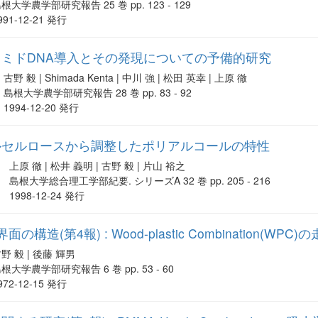
根大学農学部研究報告 25 巻 pp. 123 - 129
991-12-21 発行
ミドDNA導入とその発現についての予備的研究
古野 毅 | Shimada Kenta | 中川 強 | 松田 英幸 | 上原 徹
島根大学農学部研究報告 28 巻 pp. 83 - 92
1994-12-20 発行
ルセルロースから調整したポリアルコールの特性
上原 徹 | 松井 義明 | 古野 毅 | 片山 裕之
島根大学総合理工学部紀要. シリーズA 32 巻 pp. 205 - 216
1998-12-24 発行
構造(第4報) : Wood-plastic Combination(
野 毅 | 後藤 輝男
根大学農学部研究報告 6 巻 pp. 53 - 60
972-12-15 発行