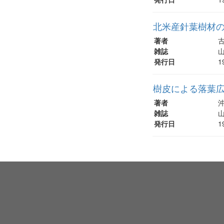
北米産針葉樹材
著者
古
雑誌
山
発行日
1
樹皮による落葉
著者
沖
雑誌
山
発行日
1