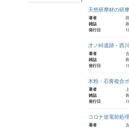
天然研摩材の研摩特
著者
田
雑誌
島
発行日
1
才ノ峠遺跡・西
著者
古
雑誌
島
発行日
1
木粉・石膏複合
著者
上
雑誌
島
発行日
1
コロナ放電前処理
著者
古