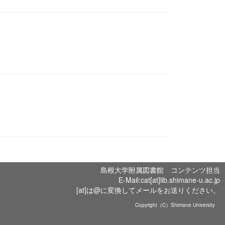
島根大学附属図書館 コンテンツ担当
E-Mail:cat[at]lib.shimane-u.ac.jp
[at]は@に変換してメールをお送りください。
Copyright（C）Shimane University