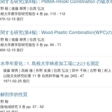
研究(第5報) : PMMA-Hinoki Combination の吸
野 毅 | 後藤 輝男 | 往西 弘次
根大学農学部研究報告 4 巻 pp. 110 - 112
970-12-15 発行
る研究(第4報) : Wood-Plastic Combination
野 毅 | 後藤 輝男 | 往西 弘次
根大学農学部研究報告 3 巻 pp. 66 - 71
969-12-15 発行
水率年変化 : 1. 島根大学林産加工場における測定
後藤 輝男 | 高橋 徹 | 作野 友康 | 往西 弘次 | 田中 千秋 | 古野 毅 | 村
山陰文化研究紀要 11 巻 自然科学編 号 pp. [40] - 47
1971-02-25 発行
の解剖学的性質
野 毅
陰地域研究 3 巻 pp. 37 - 52
987-03 発行