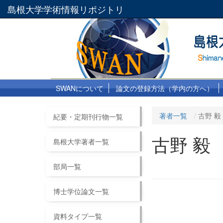
島根大学学術情報リポジトリ
SWANについて
論文の登録方法（学内の方へ）
著者一覧
古野 毅
紀要・定期刊行物一覧
古野 毅
島根大学著者一覧
部局一覧
博士学位論文一覧
資料タイプ一覧