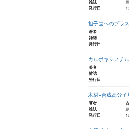
雑誌
島
発行日
1
担子菌へのプラス
著者
雑誌
発行日
カルボキシメチ
著者
雑誌
発行日
木材−合成高分子界面の
著者
古
雑誌
島
発行日
1