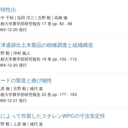
性(I)
中 千秋 | 塩田 洋三 | 古野 毅 | 高橋 徹
根大学農学部研究報告 17 巻 pp. 82 - 88
983-12-20 発行
川津遺跡出土木製品の樹種調査と組織構造
野 毅 | 沖村 義人
根大学農学部研究報告 18 巻 pp. 102 - 112
984-12-20 発行
ボードの製造と曲げ物性
原 徹 | 古野 毅 | 城代 進
根大学農学部研究報告 23 巻 pp. 177 - 183
989-12-21 発行
によって作製したスチレンWPCの寸法安定性
野 毅 | 上原 徹 | 城代 進