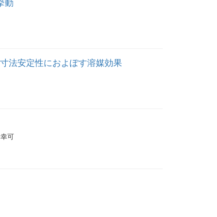
水挙動
(WPC)の寸法安定性におよぽす溶媒効果
上 幸可