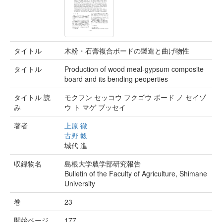
タイトル
木粉・石膏複合ボードの製造と曲げ物性
タイトル
Production of wood meal-gypsum composite
board and its bending peoperties
タイトル 読
モクフン セッコウ フクゴウ ボード ノ セイゾ
み
ウ ト マゲ ブッセイ
著者
上原 徹
古野 毅
城代 進
収録物名
島根大学農学部研究報告
Bulletin of the Faculty of Agriculture, Shimane
University
巻
23
開始ページ
177