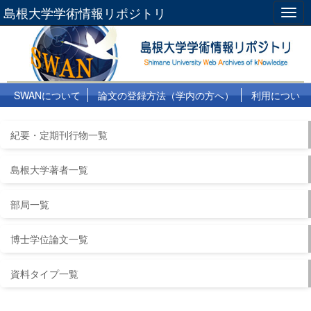
島根大学学術情報リポジトリ
Togg
navig
SWANについて
論文の登録方法（学内の方へ）
利用につい
て
よくある質問
リンク集
紀要・定期刊行物一覧
島根大学著者一覧
部局一覧
博士学位論文一覧
資料タイプ一覧