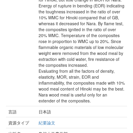
Energy of rupture in bending (EOR) indicating
the toughness increased in the ratio of over
10% WMC for Hinoki compared that of GB,
whereas it decreased for Nara. By flame test,
the composites ignited in the ratio of over
20% WMC. Temperature of the composites
rose in proportion to WMC up to 20%. Since
flammable organic materials of low molecular
weight were removed from the wood meal by
extraction with cold water, fire resistance of
the composites increased.
Evaluating from all the factors of density,
elasticity, MOR, strain, EOR and
inflammability, the composites made with 10%
wood meal content of Hinoki may be the best.
Nara wood meal is useful only for an
extender of the composites.
言語
日本語
資源タイプ
紀要論文