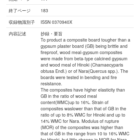
終了ページ
183
収録物識別子
ISSN 0370940X
内容記述
抄録・要旨
To product a composite board tougher than a
gypsum plaster board (GB) being brittle and
fireproof, wood meal-gypsum composites
were made from beta-type calcined gypsum
and wood meal of Hinoki (Chamaecyparis
obtusa Endl.) or of Nara(Quercus spp.). The
boards were tested in bending and fire
resistance.
The composites have higher elasticity than
GB in the ratio of wood meal
content(WMC)up to 16%. Strain of
composites waslower than that of GB in the
ratio of up to 8% WMC for Hinoki and up to
14% WMC for Nara. Modulus of rupture
(MOR) of the composites was higher than
that of GB in the range from 10 to 16% WMC
for Hinoki, but little change in MOR for Nara.