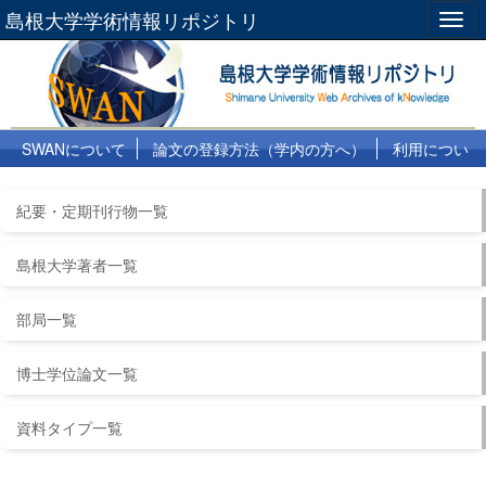
島根大学学術情報リポジトリ
Togg
navig
SWANについて
論文の登録方法（学内の方へ）
利用につい
て
よくある質問
リンク集
紀要・定期刊行物一覧
島根大学著者一覧
部局一覧
博士学位論文一覧
資料タイプ一覧