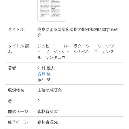
タイトル
樹皮による落葉広葉樹の樹種識別に関する研
究
タイトル 読
ジュヒ ニ ヨル ラクヨウ コウヨウジ
み
ュ ノ ジュシュ シキベツ ニ カンス
ル ケンキュウ
著者
沖村 義人
古野 毅
藤江 勲
収録物名
山陰地域研究
巻
2
開始ページ
森林資源37
終了ページ
森林資源52