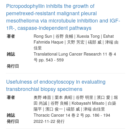
Picropodophyllin inhibits the growth of
pemetrexed-resistant malignant pleural
mesothelioma via microtubule inhibition and IGF-
1R-, caspase-independent pathways
著者
Rong Sun | 谷野 良輔 | Xuexia Tong | Eshat
Fahmida Haque | 天野 芳宏 | 礒部 威 | 津端 由
佳里
雑誌
Translational Lung Cancer Research 11 巻 4
号 pp. 543 - 559
発行日
Usefulness of endocytoscopy in evaluating
transbronchial biopsy specimens
著者
奥野 峰苗 | 栗本 典昭 | 谷野 明里 | 濱口 愛 | 堀
田 尚誠 | 谷野 良輔 | Kobayashi Misato | 白築
陽平 | 濱口 俊一 | 礒部 威 | 津端 由佳里
雑誌
Thoracic Cancer 14 巻 2 号 pp. 186 - 194
発行日
2022-11-22 発行