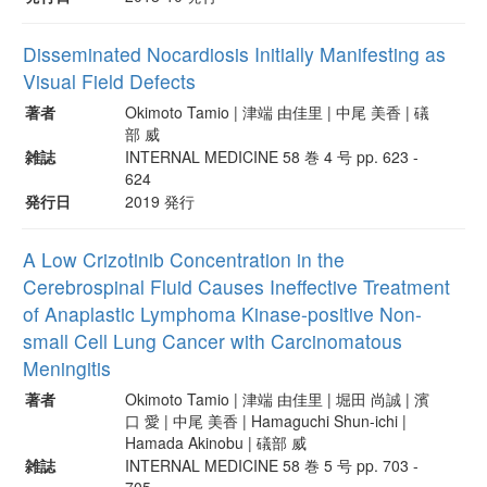
Disseminated Nocardiosis Initially Manifesting as
Visual Field Defects
著者
Okimoto Tamio | 津端 由佳里 | 中尾 美香 | 礒
部 威
雑誌
INTERNAL MEDICINE 58 巻 4 号 pp. 623 -
624
発行日
2019 発行
A Low Crizotinib Concentration in the
Cerebrospinal Fluid Causes Ineffective Treatment
of Anaplastic Lymphoma Kinase-positive Non-
small Cell Lung Cancer with Carcinomatous
Meningitis
著者
Okimoto Tamio | 津端 由佳里 | 堀田 尚誠 | 濱
口 愛 | 中尾 美香 | Hamaguchi Shun-ichi |
Hamada Akinobu | 礒部 威
雑誌
INTERNAL MEDICINE 58 巻 5 号 pp. 703 -
705