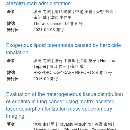
atezolizumab administration
著者
堀田 尚誠 | 奥野 峰苗 | 中尾 美香 | 天野 芳宏 |
礒部 威 | 津端 由佳里
雑誌
Thoracic cancer 12 巻 6 号
発行日
2021-02-03 発行
Exogenous lipoid pneumonia caused by herbicide
inhalation
著者
堀田 尚誠 | 津端 由佳里 | 沖本 英子 | Hoshino
Teppei | 濱口 俊一 | 礒部 威
雑誌
RESPIROLOGY CASE REPORTS 4 巻 5 号
発行日
2016-09 発行
Evaluation of the heterogeneous tissue distribution
of erlotinib in lung cancer using matrix-assisted
laser desorption ionization mass spectrometry
imaging
著者
津端 由佳里 | Hayashi Mitsuhiro | 谷野 良輔 |
Aikawa Hiroaki | Ohuchi Mayu | Tamura Kenji