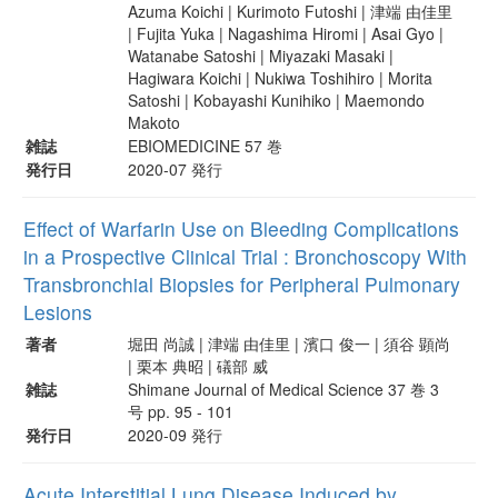
Azuma Koichi | Kurimoto Futoshi | 津端 由佳里
| Fujita Yuka | Nagashima Hiromi | Asai Gyo |
Watanabe Satoshi | Miyazaki Masaki |
Hagiwara Koichi | Nukiwa Toshihiro | Morita
Satoshi | Kobayashi Kunihiko | Maemondo
Makoto
雑誌
EBIOMEDICINE 57 巻
発行日
2020-07 発行
Effect of Warfarin Use on Bleeding Complications
in a Prospective Clinical Trial : Bronchoscopy With
Transbronchial Biopsies for Peripheral Pulmonary
Lesions
著者
堀田 尚誠 | 津端 由佳里 | 濱口 俊一 | 須谷 顕尚
| 栗本 典昭 | 礒部 威
雑誌
Shimane Journal of Medical Science 37 巻 3
号 pp. 95 - 101
発行日
2020-09 発行
Acute Interstitial Lung Disease Induced by