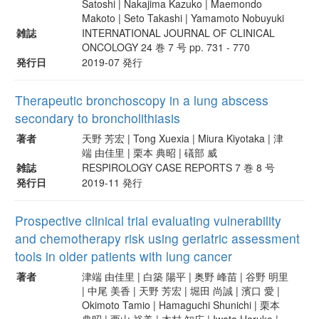
Satoshi | Nakajima Kazuko | Maemondo
Makoto | Seto Takashi | Yamamoto Nobuyuki
雑誌
INTERNATIONAL JOURNAL OF CLINICAL
ONCOLOGY 24 巻 7 号 pp. 731 - 770
発行日
2019-07 発行
Therapeutic bronchoscopy in a lung abscess
secondary to broncholithiasis
著者
天野 芳宏 | Tong Xuexia | Miura Kiyotaka | 津
端 由佳里 | 栗本 典昭 | 礒部 威
雑誌
RESPIROLOGY CASE REPORTS 7 巻 8 号
発行日
2019-11 発行
Prospective clinical trial evaluating vulnerability
and chemotherapy risk using geriatric assessment
tools in older patients with lung cancer
著者
津端 由佳里 | 白築 陽平 | 奥野 峰苗 | 谷野 明里
| 中尾 美香 | 天野 芳宏 | 堀田 尚誠 | 濱口 愛 |
Okimoto Tamio | Hamaguchi Shunichi | 栗本
典昭 | 西山 裕美 | 木村 知広 | Iwata Haruko |