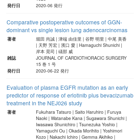
発行日
2020-06 発行
Comparative postoperative outcomes of GGN-
dominant vs single lesion lung adenocarcinomas
著者
堀田 尚誠 | 津端 由佳里 | 谷野 明里 | 中尾 美香
| 天野 芳宏 | 濱口 愛 | Hamaguchi Shunichi |
岸本 晃司 | 礒部 威
雑誌
JOURNAL OF CARDIOTHORACIC SURGERY
15 巻 1 号
発行日
2020-06-22 発行
Evaluation of plasma EGFR mutation as an early
predictor of response of erlotinib plus bevacizumab
treatment in the NEJ026 study
著者
Fukuhara Tatsuro | Saito Haruhiro | Furuya
Naoki | Watanabe Kana | Sugawara Shunichi |
Iwasawa Shunichiro | Tsunezuka Yoshio |
Yamaguchi Ou | Okada Morihito | Yoshimori
Kozo | Nakachi Ichiro | Gemma Akihiko |