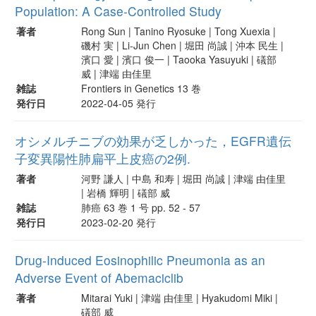
Population: A Case-Controlled Study
著者
Rong Sun | Tanino Ryosuke | Tong Xuexia |
磯村 実 | Li-Jun Chen | 堀田 尚誠 | 沖本 民生 |
濱口 愛 | 濱口 俊一 | Taooka Yasuyuki | 礒部
威 | 津端 由佳里
雑誌
Frontiers in Genetics 13 巻
発行日
2022-04-05 発行
オシメルチニブの効果が乏しかった，EGFR遺伝
子変異陽性肺扁平上皮癌の2例.
著者
河野 謙人 | 中島 和寿 | 堀田 尚誠 | 津端 由佳里
| 岩橋 輝明 | 礒部 威
雑誌
肺癌 63 巻 1 号 pp. 52 - 57
発行日
2023-02-20 発行
Drug-Induced Eosinophilic Pneumonia as an
Adverse Event of Abemaciclib
著者
Mitarai Yuki | 津端 由佳里 | Hyakudomi Miki |
礒部 威