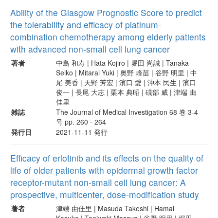
Ability of the Glasgow Prognostic Score to predict
the tolerability and efficacy of platinum-
combination chemotherapy among elderly patients
with advanced non-small cell lung cancer
著者
中島 和寿 | Hata Kojiro | 堀田 尚誠 | Tanaka
Seiko | Mitarai Yuki | 奥野 峰苗 | 谷野 明里 | 中
尾 美香 | 天野 芳宏 | 濱口 愛 | 沖本 民生 | 濱口
俊一 | 長尾 大志 | 栗本 典昭 | 礒部 威 | 津端 由
佳里
雑誌
The Journal of Medical Investigation 68 巻 3-4
号 pp. 260 - 264
発行日
2021-11-11 発行
Efficacy of erlotinib and its effects on the quality of
life of older patients with epidermal growth factor
receptor-mutant non-small cell lung cancer: A
prospective, multicenter, dose-modification study
著者
津端 由佳里 | Masuda Takeshi | Hamai
Kosuke | Taniwaki Masaya | 谷野 明里 | 堀田