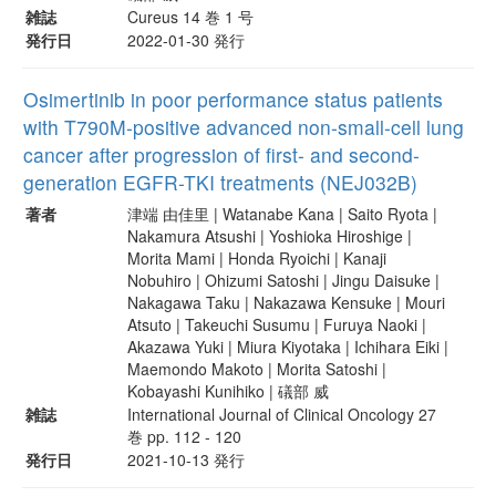
雑誌
Cureus 14 巻 1 号
発行日
2022-01-30 発行
Osimertinib in poor performance status patients
with T790M-positive advanced non-small-cell lung
cancer after progression of first- and second-
generation EGFR-TKI treatments (NEJ032B)
著者
津端 由佳里 | Watanabe Kana | Saito Ryota |
Nakamura Atsushi | Yoshioka Hiroshige |
Morita Mami | Honda Ryoichi | Kanaji
Nobuhiro | Ohizumi Satoshi | Jingu Daisuke |
Nakagawa Taku | Nakazawa Kensuke | Mouri
Atsuto | Takeuchi Susumu | Furuya Naoki |
Akazawa Yuki | Miura Kiyotaka | Ichihara Eiki |
Maemondo Makoto | Morita Satoshi |
Kobayashi Kunihiko | 礒部 威
雑誌
International Journal of Clinical Oncology 27
巻 pp. 112 - 120
発行日
2021-10-13 発行