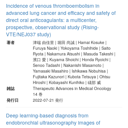
Incidence of venous thromboembolism in
advanced lung cancer and efficacy and safety of
direct oral anticoagulants: a multicenter,
prospective, observational study (Rising-
VTE/NEJ037 study)
著者
津端 由佳里 | 堀田 尚誠 | Hamai Kosuke |
Furuya Naoki | Yokoyama Toshihide | Saito
Ryota | Nakamura Atsushi | Masuda Takeshi |
濱口 愛 | Kuyama Shoichi | Honda Ryoichi |
Senoo Tadashi | Nakanishi Masamoto |
Yamasaki Masahiro | Ishikawa Nobuhisa |
Fujitaka Kazunori | Kubota Tetsuya | Ohtsu
Hiroshi | Kobayashi Kunihiko | 礒部 威
雑誌
Therapeutic Advances in Medical Oncology
14 巻
発行日
2022-07-21 発行
Deep learning-based diagnosis from
endobronchial ultrasonography images of