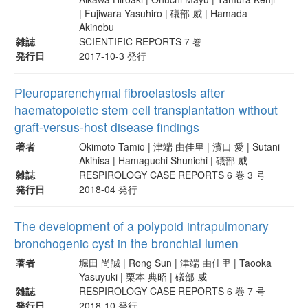
| Fujiwara Yasuhiro | 礒部 威 | Hamada
Akinobu
雑誌
SCIENTIFIC REPORTS 7 巻
発行日
2017-10-3 発行
Pleuroparenchymal fibroelastosis after
haematopoietic stem cell transplantation without
graft-versus-host disease findings
著者
Okimoto Tamio | 津端 由佳里 | 濱口 愛 | Sutani
Akihisa | Hamaguchi Shunichi | 礒部 威
雑誌
RESPIROLOGY CASE REPORTS 6 巻 3 号
発行日
2018-04 発行
The development of a polypoid intrapulmonary
bronchogenic cyst in the bronchial lumen
著者
堀田 尚誠 | Rong Sun | 津端 由佳里 | Taooka
Yasuyuki | 栗本 典昭 | 礒部 威
雑誌
RESPIROLOGY CASE REPORTS 6 巻 7 号
発行日
2018-10 発行