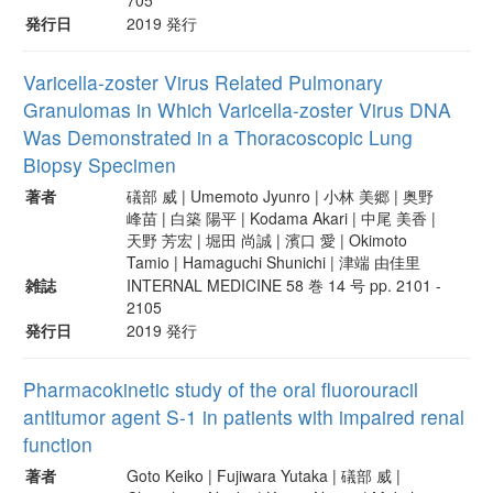
発行日
2019 発行
Varicella-zoster Virus Related Pulmonary
Granulomas in Which Varicella-zoster Virus DNA
Was Demonstrated in a Thoracoscopic Lung
Biopsy Specimen
著者
礒部 威 | Umemoto Jyunro | 小林 美郷 | 奥野
峰苗 | 白築 陽平 | Kodama Akari | 中尾 美香 |
天野 芳宏 | 堀田 尚誠 | 濱口 愛 | Okimoto
Tamio | Hamaguchi Shunichi | 津端 由佳里
雑誌
INTERNAL MEDICINE 58 巻 14 号 pp. 2101 -
2105
発行日
2019 発行
Pharmacokinetic study of the oral fluorouracil
antitumor agent S-1 in patients with impaired renal
function
著者
Goto Keiko | Fujiwara Yutaka | 礒部 威 |