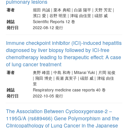
pulmonary lesions
著者
堀田 尚誠 | 栗本 典昭 | 白築 陽平 | 天野 芳宏 |
濱口 愛 | 谷野 明里 | 津端 由佳里 | 礒部 威
雑誌
Scientific Reports 12 巻
発行日
2022-08-12 発行
Immune checkpoint inhibitor (ICI)-induced hepatitis
diagnosed by liver biopsy followed by ICI-free
chemotherapy leading to therapeutic effect: A case
of lung cancer treatment
著者
奥野 峰苗 | 中島 和寿 | Mitarai Yuki | 片岡 祐俊
| 飛田 博史 | 長瀬 真実子 | 礒部 威 | 津端 由佳
里
雑誌
Respiratory medicine case reports 40 巻
発行日
2022-10-05 発行
The Association Between Cyclooxygenase-2 –
1195G/A (rs689466) Gene Polymorphism and the
Clinicopathology of Lung Cancer in the Japanese