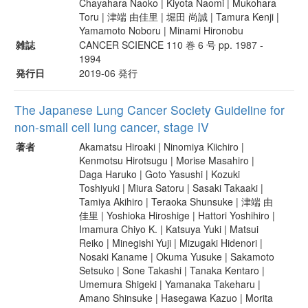
Chayahara Naoko | Kiyota Naomi | Mukohara
Toru | 津端 由佳里 | 堀田 尚誠 | Tamura Kenji |
Yamamoto Noboru | Minami Hironobu
雑誌
CANCER SCIENCE 110 巻 6 号 pp. 1987 -
1994
発行日
2019-06 発行
The Japanese Lung Cancer Society Guideline for
non-small cell lung cancer, stage IV
著者
Akamatsu Hiroaki | Ninomiya Kiichiro |
Kenmotsu Hirotsugu | Morise Masahiro |
Daga Haruko | Goto Yasushi | Kozuki
Toshiyuki | Miura Satoru | Sasaki Takaaki |
Tamiya Akihiro | Teraoka Shunsuke | 津端 由
佳里 | Yoshioka Hiroshige | Hattori Yoshihiro |
Imamura Chiyo K. | Katsuya Yuki | Matsui
Reiko | Minegishi Yuji | Mizugaki Hidenori |
Nosaki Kaname | Okuma Yusuke | Sakamoto
Setsuko | Sone Takashi | Tanaka Kentaro |
Umemura Shigeki | Yamanaka Takeharu |
Amano Shinsuke | Hasegawa Kazuo | Morita