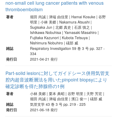
non-small cell lung cancer patients with venous
thromboembolism
著者
堀田 尚誠 | 津端 由佳里 | Hamai Kosuke | 谷野
明里 | 小林 美郷 | Nakamura Atsushi |
Sugisaka Jun | 北郷 真史 | 石原 慎之 |
Ishikawa Nobuhisa | Yamasaki Masahiro |
Fujitaka Kazunori | Kubota Tetsuya |
Nishimura Nobuhiro | 礒部 威
雑誌
Respiratory Investigation 59 巻 3 号 pp. 327 -
334
発行日
2021-04-21 発行
Part-solid lesionに対してガイドシース併用気管支
腔内超音波断層法を用いたpinpoint biopsyにより
確定診断を得た肺腺癌の1例
著者
小林 美郷 | 栗本 典昭 | 谷野 明里 | 天野 芳宏 |
堀田 尚誠 | 津端 由佳里 | 濱口 俊一 | 礒部 威
雑誌
気管支学 43 巻 3 号 pp. 219 - 225
発行日
2021-06-18 発行