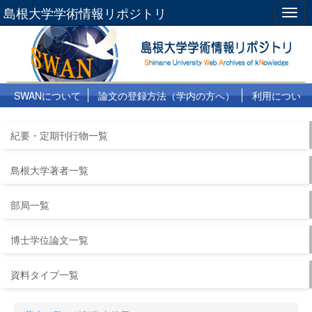
島根大学学術情報リポジトリ
Togg
navig
SWANについて
論文の登録方法（学内の方へ）
利用につい
て
よくある質問
リンク集
紀要・定期刊行物一覧
島根大学著者一覧
部局一覧
博士学位論文一覧
資料タイプ一覧