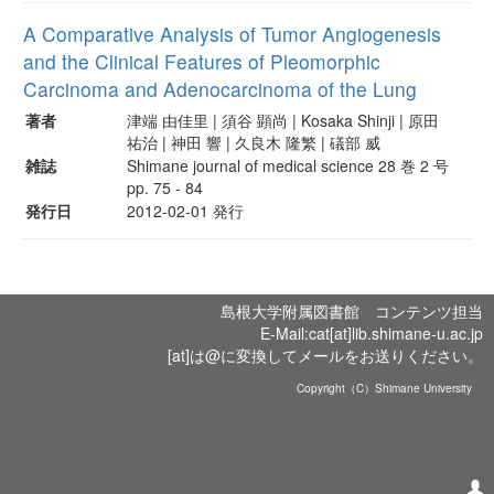
A Comparative Analysis of Tumor Angiogenesis
and the Clinical Features of Pleomorphic
Carcinoma and Adenocarcinoma of the Lung
著者
津端 由佳里 | 須谷 顕尚 | Kosaka Shinji | 原田
祐治 | 神田 響 | 久良木 隆繁 | 礒部 威
雑誌
Shimane journal of medical science 28 巻 2 号
pp. 75 - 84
発行日
2012-02-01 発行
島根大学附属図書館 コンテンツ担当
E-Mail:cat[at]lib.shimane-u.ac.jp
[at]は@に変換してメールをお送りください。
Copyright（C）Shimane University