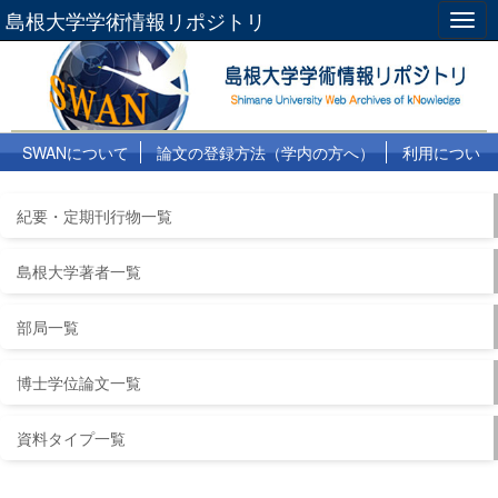
島根大学学術情報リポジトリ
Togg
navig
SWANについて
論文の登録方法（学内の方へ）
利用につい
て
よくある質問
リンク集
紀要・定期刊行物一覧
島根大学著者一覧
部局一覧
博士学位論文一覧
資料タイプ一覧