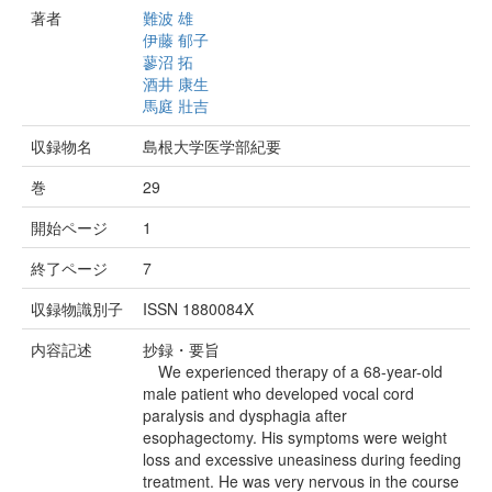
著者
難波 雄
伊藤 郁子
蓼沼 拓
酒井 康生
馬庭 壯吉
収録物名
島根大学医学部紀要
巻
29
開始ページ
1
終了ページ
7
収録物識別子
ISSN 1880084X
内容記述
抄録・要旨
We experienced therapy of a 68-year-old
male patient who developed vocal cord
paralysis and dysphagia after
esophagectomy. His symptoms were weight
loss and excessive uneasiness during feeding
treatment. He was very nervous in the course