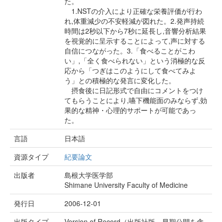
た。
1.NSTの介入により正確な栄養評価が行わ
れ,体重減少の不安軽減が図れた。2.発声持続
時間は2秒以下から7秒に延長し,音響分析結果
を視覚的に呈示することによって,声に対する
自信につながった。3.「食べることがこわ
い」,「全く食べられない」という消極的な反
応から「つぎはこのようにして食べてみよ
う」との積極的な発言に変化した。
摂食後に日記形式で自由にコメントをつけ
てもらうことにより,嚥下機能面のみならず,効
果的な精神・心理的サポートが可能であっ
た。
言語
日本語
資源タイプ
紀要論文
出版者
島根大学医学部
Shimane University Faculty of Medicine
発行日
2006-12-01
出版タイプ
Version of Record（出版社版。早期公開を含