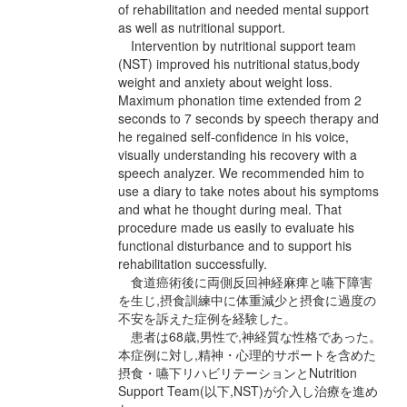
of rehabilitation and needed mental support
as well as nutritional support.
Intervention by nutritional support team
(NST) improved his nutritional status,body
weight and anxiety about weight loss.
Maximum phonation time extended from 2
seconds to 7 seconds by speech therapy and
he regained self-confidence in his voice,
visually understanding his recovery with a
speech analyzer. We recommended him to
use a diary to take notes about his symptoms
and what he thought during meal. That
procedure made us easily to evaluate his
functional disturbance and to support his
rehabilitation successfully.
食道癌術後に両側反回神経麻痺と嚥下障害
を生じ,摂食訓練中に体重減少と摂食に過度の
不安を訴えた症例を経験した。
患者は68歳,男性で,神経質な性格であった。
本症例に対し,精神・心理的サポートを含めた
摂食・嚥下リハビリテーションとNutrition
Support Team(以下,NST)が介入し治療を進め