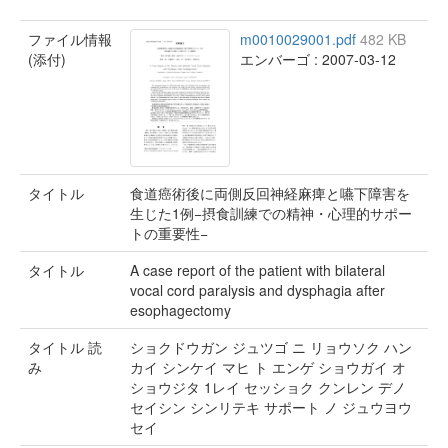
ファイル情報
m0010029001.pdf
482 KB
(添付)
エンバーゴ : 2007-03-12
タイトル
食道癌術後に両側反回神経麻痺と嚥下障害を
生じた1例−摂食訓練での精神・心理的サポー
トの重要性−
タイトル
A case report of the patient with bilateral
vocal cord paralysis and dysphagia after
esophagectomy
タイトル 読
ショクドウガン ジュツゴ ニ リョウソク ハン
み
カイ シンケイ マヒ ト エンゲ ショウガイ オ
ショウジタ 1レイ セッショク クンレン デノ
セイシン シンリテキ サポート ノ ジュウヨウ
セイ