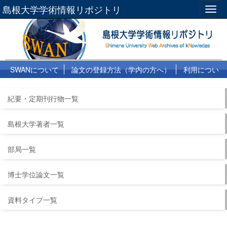
島根大学学術情報リポジトリ
Togg
navig
SWANについて
論文の登録方法（学内の方へ）
利用につい
て
よくある質問
リンク集
紀要・定期刊行物一覧
島根大学著者一覧
部局一覧
博士学位論文一覧
資料タイプ一覧