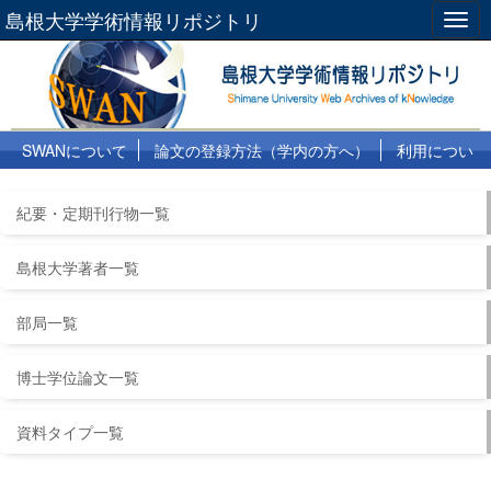
島根大学学術情報リポジトリ
Togg
navig
SWANについて
論文の登録方法（学内の方へ）
利用につい
て
よくある質問
リンク集
紀要・定期刊行物一覧
島根大学著者一覧
部局一覧
博士学位論文一覧
資料タイプ一覧