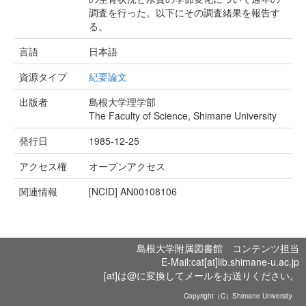
調査を行った。以下にその調査緒果を報告す
る。
言語
日本語
資源タイプ
紀要論文
出版者
島根大学理学部
The Faculty of Science, Shimane University
発行日
1985-12-25
アクセス権
オープンアクセス
関連情報
[NCID]
AN00108106
島根大学附属図書館 コンテンツ担当
E-Mail:cat[at]lib.shimane-u.ac.jp
[at]は@に変換してメールをお送りください。
Copyright（C）Shimane University