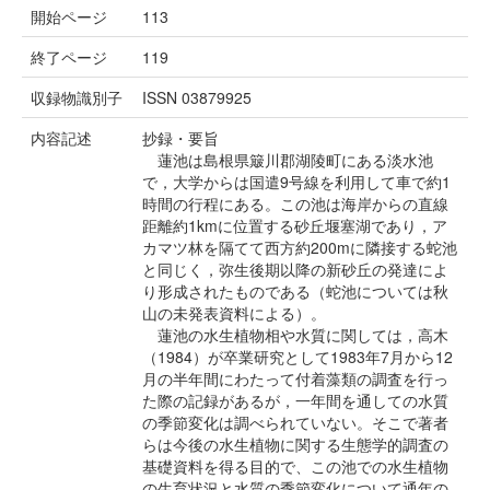
開始ページ
113
終了ページ
119
収録物識別子
ISSN 03879925
内容記述
抄録・要旨
蓮池は島根県簸川郡湖陵町にある淡水池
で，大学からは国遣9号線を利用して車で約1
時間の行程にある。この池は海岸からの直線
距離約1kmに位置する砂丘堰塞湖であり，ア
カマツ林を隔てて西方約200mに隣接する蛇池
と同じく，弥生後期以降の新砂丘の発達によ
り形成されたものである（蛇池については秋
山の未発表資料による）。
蓮池の水生植物相や水質に関しては，高木
（1984）が卒業研究として1983年7月から12
月の半年間にわたって付着藻類の調査を行っ
た際の記録があるが，一年間を通しての水質
の季節変化は調べられていない。そこで著者
らは今後の水生植物に関する生態学的調査の
基礎資料を得る目的で、この池での水生植物
の生育状況と水質の季節変化について通年の