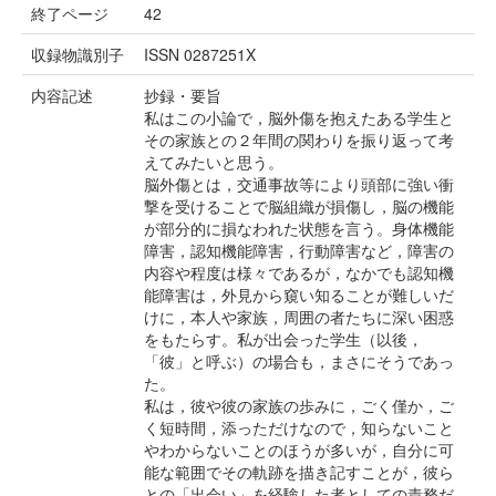
終了ページ
42
収録物識別子
ISSN 0287251X
内容記述
抄録・要旨
私はこの小論で，脳外傷を抱えたある学生と
その家族との２年間の関わりを振り返って考
えてみたいと思う。
脳外傷とは，交通事故等により頭部に強い衝
撃を受けることで脳組織が損傷し，脳の機能
が部分的に損なわれた状態を言う。身体機能
障害，認知機能障害，行動障害など，障害の
内容や程度は様々であるが，なかでも認知機
能障害は，外見から窺い知ることが難しいだ
けに，本人や家族，周囲の者たちに深い困惑
をもたらす。私が出会った学生（以後，
「彼」と呼ぶ）の場合も，まさにそうであっ
た。
私は，彼や彼の家族の歩みに，ごく僅か，ご
く短時間，添っただけなので，知らないこと
やわからないことのほうが多いが，自分に可
能な範囲でその軌跡を描き記すことが，彼ら
との「出会い」を経験した者としての責務だ