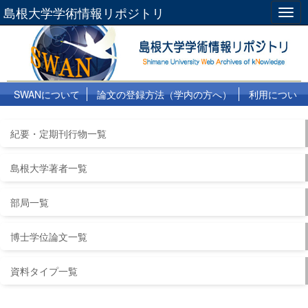
島根大学学術情報リポジトリ
Togg
navig
SWANについて
論文の登録方法（学内の方へ）
利用につい
て
よくある質問
リンク集
紀要・定期刊行物一覧
島根大学著者一覧
部局一覧
博士学位論文一覧
資料タイプ一覧