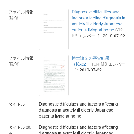
ファイル情報
Diagnostic difficulties and
(添付)
factors affecting diagnosis in
acutely ill elderly Japanese
patients living at home
692
KB
エンバーゴ : 2019-07-22
ファイル情報
博士論文の審査結果
(添付)
（K632）
1.04 MB
エンバー
ゴ : 2019-07-22
タイトル
Diagnostic difficulties and factors affecting
diagnosis in acutely ill elderly Japanese
patients living at home
タイトル 読
Diagnostic difficulties and factors affecting
み
diagnosis in acutely ill elderly Japanese