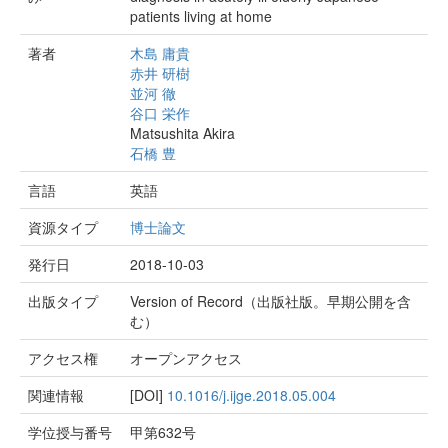
patients living at home
著者
木島 庸貴
赤井 研樹
並河 徹
谷口 栄作
Matsushita Akira
石橋 豊
言語
英語
資源タイプ
博士論文
発行日
2018-10-03
出版タイプ
Version of Record（出版社版。早期公開を含
む）
アクセス権
オープンアクセス
関連情報
[DOI]
10.1016/j.ijge.2018.05.004
学位授与番号
甲第632号