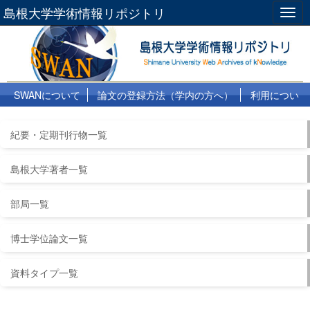
島根大学学術情報リポジトリ
Togg
navig
SWANについて
論文の登録方法（学内の方へ）
利用につい
て
よくある質問
リンク集
紀要・定期刊行物一覧
島根大学著者一覧
部局一覧
博士学位論文一覧
資料タイプ一覧