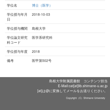
学位名
博士（医学）
学位授与年月
2018-10-03
日
学位授与機関
島根大学
学位論文研究
医学系研究科
科コード
学位授与年度
2018
備考
医甲第502号
島根大学附属図書館 コンテンツ担当
E-Mail:cat[at]lib.shimane-u.ac.jp
[at]は@に変換してメールをお送りください。
Copyright（C）Shimane University