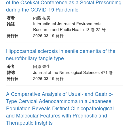
of the Osekkai Conference as a Social Prescribing
during the COVID-19 Pandemic
著者
内藤 祐美
雑誌
International Journal of Environmental
Research and Public Health 18 巻 22 号
発行日
2026-03-19 発行
Hippocampal sclerosis in senile dementia of the
neurofibrillary tangle type
著者
田原 奈生
雑誌
Journal of the Neurological Sciences 471 巻
発行日
2026-03-19 発行
A Comparative Analysis of Usual- and Gastric-
Type Cervical Adenocarcinoma in a Japanese
Population Reveals Distinct Clinicopathological
and Molecular Features with Prognostic and
Therapeutic Insights