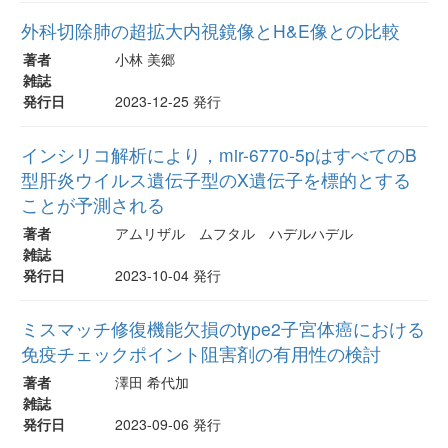
外科切除肺の超拡大内視鏡像とH&E像との比較
著者
小林 美郷
雑誌
発行日
2023-12-25 発行
インシリコ解析により，mir-6770-5pはすべてのB
型肝炎ウイルス遺伝子型のX遺伝子を標的とする
ことが予測される
著者
アムリザル ムフタル ハデルハデル
雑誌
発行日
2023-10-04 発行
ミスマッチ修復機能欠損のtype2子宮体癌における
免疫チェックポイント阻害剤の有用性の検討
著者
澤田 希代加
雑誌
発行日
2023-09-06 発行