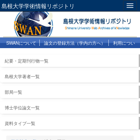
島根大学学術情報リポジトリ
Togg
navig
SWANについて
論文の登録方法（学内の方へ）
利用につい
て
よくある質問
リンク集
紀要・定期刊行物一覧
島根大学著者一覧
部局一覧
博士学位論文一覧
資料タイプ一覧