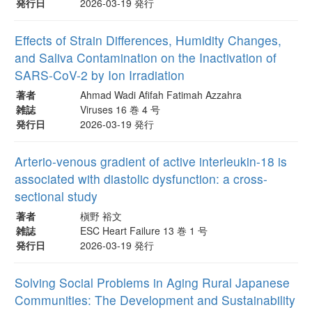
発行日
2026-03-19 発行
Effects of Strain Differences, Humidity Changes,
and Saliva Contamination on the Inactivation of
SARS-CoV-2 by Ion Irradiation
著者
Ahmad Wadi Afifah Fatimah Azzahra
雑誌
Viruses 16 巻 4 号
発行日
2026-03-19 発行
Arterio-venous gradient of active interleukin-18 is
associated with diastolic dysfunction: a cross-
sectional study
著者
槇野 裕文
雑誌
ESC Heart Failure 13 巻 1 号
発行日
2026-03-19 発行
Solving Social Problems in Aging Rural Japanese
Communities: The Development and Sustainability