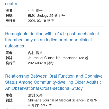
center
著者
小川 貢平
雑誌
BMC Urology 25 巻 1 号
発行日
2026-03-19 発行
Hemoglobin decline within 24 h post-mechanical
thrombectomy as an indicator of poor clinical
outcomes
著者
内村 昌裕
雑誌
Journal of Clinical Neuroscience 138 巻
発行日
2026-03-19 発行
Relationship Between Oral Function and Cognitive
Status Among Community-dwelling Older Adults :
An Observational Cross-sectional Study
著者
池淵 久美
雑誌
Shimane Journal of Medical Science 42 巻 3-
4 号 pp. 59 - 72