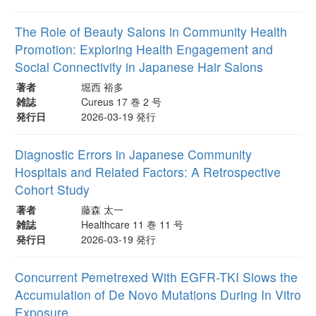
The Role of Beauty Salons in Community Health
Promotion: Exploring Health Engagement and
Social Connectivity in Japanese Hair Salons
著者
堀西 裕多
雑誌
Cureus 17 巻 2 号
発行日
2026-03-19 発行
Diagnostic Errors in Japanese Community
Hospitals and Related Factors: A Retrospective
Cohort Study
著者
藤森 太一
雑誌
Healthcare 11 巻 11 号
発行日
2026-03-19 発行
Concurrent Pemetrexed With EGFR-TKI Slows the
Accumulation of De Novo Mutations During In Vitro
Exposure