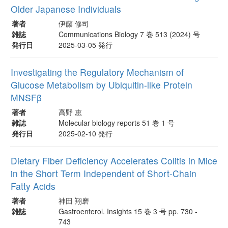
Older Japanese Individuals
著者
伊藤 修司
雑誌
Communications Biology 7 巻 513 (2024) 号
発行日
2025-03-05 発行
Investigating the Regulatory Mechanism of
Glucose Metabolism by Ubiquitin-like Protein
MNSFβ
著者
高野 恵
雑誌
Molecular biology reports 51 巻 1 号
発行日
2025-02-10 発行
Dietary Fiber Deficiency Accelerates Colitis in Mice
in the Short Term Independent of Short-Chain
Fatty Acids
著者
神田 翔磨
雑誌
Gastroenterol. Insights 15 巻 3 号 pp. 730 -
743