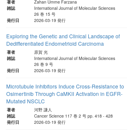
著者
Zahan Umme Farzana
雑誌
International Journal of Molecular Sciences
26 巻 15 号
発行日
2026-03-19 発行
Exploring the Genetic and Clinical Landscape of
Dedifferentiated Endometrioid Carcinoma
著者
原賀 光
雑誌
International Journal of Molecular Sciences
26 巻 9 号
発行日
2026-03-19 発行
Microtubule Inhibitors Induce Cross-Resistance to
Osimertinib Through CaMKII Activation in EGFR-
Mutated NSCLC
著者
河野 謙人
雑誌
Cancer Science 117 巻 2 号 pp. 418 - 428
発行日
2026-03-19 発行