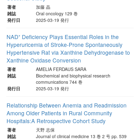
著者
加藤 晶
雑誌
Oral oncology 129 巻
発行日
2025-03-19 発行
NAD⁺ Deficiency Plays Essential Roles in the
Hyperuricemia of Stroke-Prone Spontaneously
Hypertensive Rat via Xanthine Dehydrogenase to
Xanthine Oxidase Conversion
著者
AMELIA FERDAUS SARA
雑誌
Biochemical and biophysical research
communications 744 巻
発行日
2025-03-19 発行
Relationship Between Anemia and Readmission
Among Older Patients in Rural Community
Hospitals:A Retrospective Cohort Study
著者
天野 志保
雑誌
Journal of clinical medicine 13 巻 2 号 pp. 539