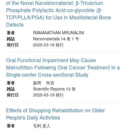
of the Novel Nanobiomaterial: β-Tricalcium
Phosphate Polylactic Acid-co-glycolide (β-
TCP/PLLA/PGA) for Use in Maxillofacial Bone
Defects
著者
RAMANATHAN MRUNALINI
雑誌
Nanomaterials 14 巻 1 号
発行日
2025-03-19 発行
Oral Functional Impairment May Cause
Malnutrition Following Oral Cancer Treatment in a
Single‑center Cross‑sectional Study
著者
森岡 怜音
雑誌
Scientific Reports 12 巻
発行日
2025-03-19 発行
Effects of Shopping Rehabilitation on Older
People's Daily Activities
著者
毛利 直人