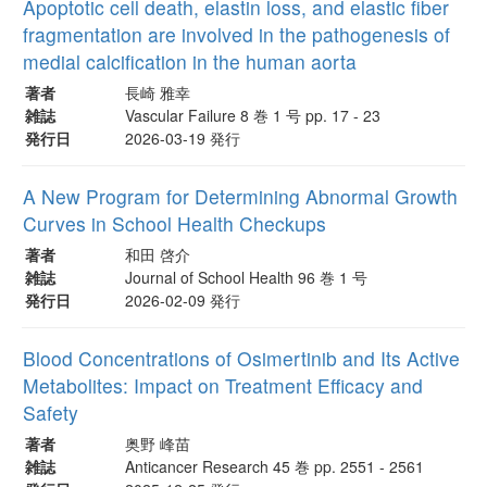
Apoptotic cell death, elastin loss, and elastic fiber
fragmentation are involved in the pathogenesis of
medial calcification in the human aorta
著者
長崎 雅幸
雑誌
Vascular Failure 8 巻 1 号 pp. 17 - 23
発行日
2026-03-19 発行
A New Program for Determining Abnormal Growth
Curves in School Health Checkups
著者
和田 啓介
雑誌
Journal of School Health 96 巻 1 号
発行日
2026-02-09 発行
Blood Concentrations of Osimertinib and Its Active
Metabolites: Impact on Treatment Efficacy and
Safety
著者
奥野 峰苗
雑誌
Anticancer Research 45 巻 pp. 2551 - 2561