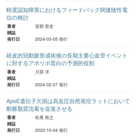
軽度認知障害におけるフィードバック関連陰性電
位の検討
著者
安部 哲史
雑誌
発行日
2024-03-05 発行
経皮的冠動脈形成術後の長期主要心血管イベント
に対するアポリポ蛋白の予測的役割
著者
川原 洋
雑誌
発行日
2024-02-07 発行
ApoE遺伝子欠損は高血圧自然発症ラットにおいて
動脈脂質沈着を促進させる
著者
松尾 裕之
雑誌
発行日
2023-10-04 発行