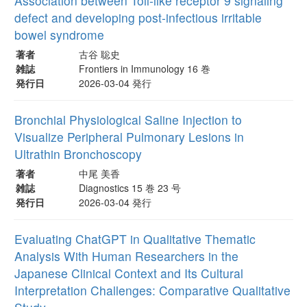
Association between Toll-like receptor 9 signaling
defect and developing post-infectious irritable
bowel syndrome
著者
古谷 聡史
雑誌
Frontiers in Immunology 16 巻
発行日
2026-03-04 発行
Bronchial Physiological Saline Injection to
Visualize Peripheral Pulmonary Lesions in
Ultrathin Bronchoscopy
著者
中尾 美香
雑誌
Diagnostics 15 巻 23 号
発行日
2026-03-04 発行
Evaluating ChatGPT in Qualitative Thematic
Analysis With Human Researchers in the
Japanese Clinical Context and Its Cultural
Interpretation Challenges: Comparative Qualitative