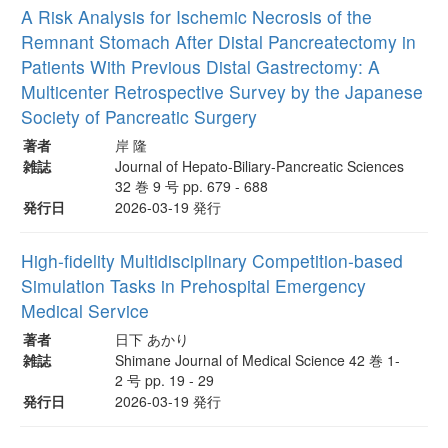
A Risk Analysis for Ischemic Necrosis of the
Remnant Stomach After Distal Pancreatectomy in
Patients With Previous Distal Gastrectomy: A
Multicenter Retrospective Survey by the Japanese
Society of Pancreatic Surgery
著者
岸 隆
雑誌
Journal of Hepato-Biliary-Pancreatic Sciences
32 巻 9 号 pp. 679 - 688
発行日
2026-03-19 発行
High-fidelity Multidisciplinary Competition-based
Simulation Tasks in Prehospital Emergency
Medical Service
著者
日下 あかり
雑誌
Shimane Journal of Medical Science 42 巻 1-
2 号 pp. 19 - 29
発行日
2026-03-19 発行