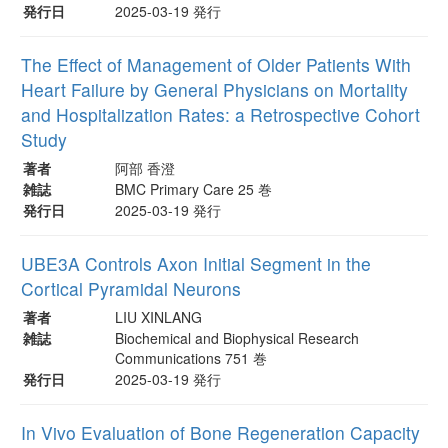
発行日
2025-03-19 発行
The Effect of Management of Older Patients With
Heart Failure by General Physicians on Mortality
and Hospitalization Rates: a Retrospective Cohort
Study
著者
阿部 香澄
雑誌
BMC Primary Care 25 巻
発行日
2025-03-19 発行
UBE3A Controls Axon Initial Segment in the
Cortical Pyramidal Neurons
著者
LIU XINLANG
雑誌
Biochemical and Biophysical Research
Communications 751 巻
発行日
2025-03-19 発行
In Vivo Evaluation of Bone Regeneration Capacity