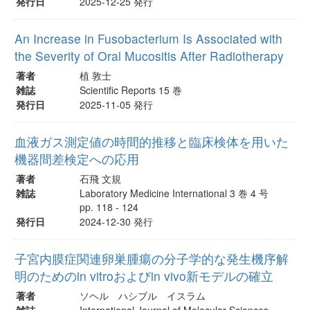
発行日
2025-12-25 発行
An Increase in Fusobacterium Is Associated with
the Severity of Oral Mucositis After Radiotherapy
著者
植 敦士
雑誌
Scientific Reports 15 巻
発行日
2025-11-05 発行
血液ガス測定値の時間的推移と臨床検体を用いた
機器間差検定への応用
著者
石飛 文規
雑誌
Laboratory Medicine International 3 巻 4 号
pp. 118 - 124
発行日
2024-12-30 発行
子宮内膜症関連卵巣腫瘍の分子学的な発生機序解
明のためのin vitroおよびin vivo新モデルの確立
著者
ソヘル ハシブル イスラム
雑誌
International Journal of Molecular Sciences