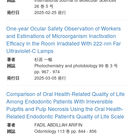
26 巻 5 号
発行日
2025-02-25 発行
One-year Ocular Safety Observation of Workers
and Estimations of Microorganism Inactivation
Efficacy in the Room Irradiated With 222-nm Far
Ultraviolet-C Lamps
著者
杉原 一暢
雑誌
Photochemistry and photobiology 99 巻 3 号
pp. 967 - 974
発行日
2025-03-05 発行
Comparison of Oral Health-Related Quality of Life
Among Endodontic Patients With Irreversible
Pulpitis and Pulp Necrosis Using the Oral Health-
Related Endodontic Patient's Quality of Life Scale
著者
FADIL ABDILLAH ARIFIN
雑誌
Odontology 113 巻 pp. 844 - 856