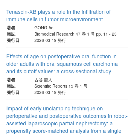
Tenascin-XB plays a role in the infiltration of
immune cells in tumor microenvironment
著者
GONG Ao
雑誌
Biomedical Research 47 巻 1 号 pp. 11 - 23
発行日
2026-03-19 発行
Effects of age on postoperative oral function in
older adults with oral squamous cell carcinoma
and its cutoff values: a cross-sectional study
著者
古谷 龍人
雑誌
Scientific Reports 15 巻 1 号
発行日
2026-03-19 発行
Impact of early unclamping technique on
perioperative and postoperative outcomes in robot-
assisted laparoscopic partial nephrectomy: a
propensity score-matched analysis from a single