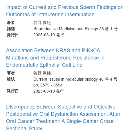
Impact of Current and Previous Sperm Findings on
Outcomes of Intrauterine Insemination
著者
谷口 真紀
雑誌
Reproductive Medicine and Biology 23 巻 1 号
発行日
2025-03-19 発行
Association Between KRAS and PIK3CA
Mutations and Progesterone Resistance in
Endometriotic Epithelial Cell Line
著者
菅野 晃輔
雑誌
Current issues in molecular biology 46 巻 4 号
pp. 3579 - 3594
発行日
2025-03-19 発行
Discrepancy Between Subjective and Objective
Postoperative Oral Dysfunction Assessment After
Oral Cancer Treatment: A Single-Center Cross-
Sectional Study