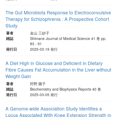
The Gut Microbiota Response to Electroconvulsive
Therapy for Schizophrenia : A Prospective Cohort
Study
著者
金山 三紗子
雑誌
Shimane Journal of Medical Science 41 巻 pp.
83 - 91
発行日
2025-03-19 発行
A Diet High in Glucose and Deficient in Dietary
Fibre Causes Fat Accumulation in the Liver without
Weight Gain
著者
狩野 園子
雑誌
Biochemistry and Biophysics Reports 40 巻
発行日
2025-03-05 発行
A Genome-wide Association Study Identifies a
Locus Associated With Knee Extension Strength in