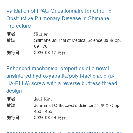
Validation of IPAG Questionnaire for Chronic
Obstructive Pulmonary Disease in Shimane
Prefecture
著者
濱口 俊一
雑誌
Shimane Journal of Medical Science 39 巻 pp.
69 - 76
発行日
2026-03-17 発行
Enhanced mechanical properties of a novel
unsintered hydroxyapatite/poly l-lactic acid (u-
HA/PLLA) screw with a reverse buttress thread
design
著者
若槻 拓也
雑誌
Journal of Orthopaedic Science 31 巻 2 号 pp.
450 - 455
発行日
2026-03-04 発行