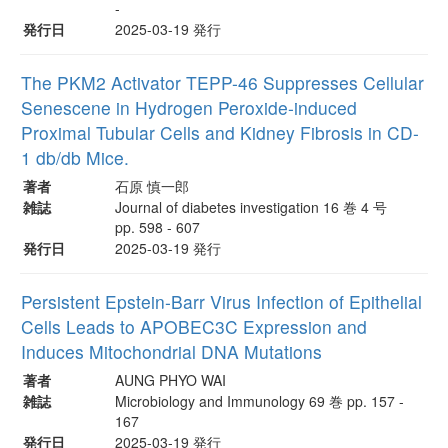
-
発行日
2025-03-19 発行
The PKM2 Activator TEPP-46 Suppresses Cellular
Senescene in Hydrogen Peroxide-induced
Proximal Tubular Cells and Kidney Fibrosis in CD-
1 db/db Mice.
著者
石原 慎一郎
雑誌
Journal of diabetes investigation 16 巻 4 号
pp. 598 - 607
発行日
2025-03-19 発行
Persistent Epstein-Barr Virus Infection of Epithelial
Cells Leads to APOBEC3C Expression and
Induces Mitochondrial DNA Mutations
著者
AUNG PHYO WAI
雑誌
Microbiology and Immunology 69 巻 pp. 157 -
167
発行日
2025-03-19 発行