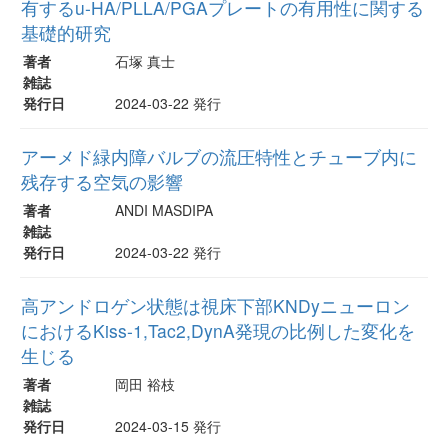
有するu-HA/PLLA/PGAプレートの有用性に関する
基礎的研究
著者
石塚 真士
雑誌
発行日
2024-03-22 発行
アーメド緑内障バルブの流圧特性とチューブ内に
残存する空気の影響
著者
ANDI MASDIPA
雑誌
発行日
2024-03-22 発行
高アンドロゲン状態は視床下部KNDyニューロン
におけるKiss-1,Tac2,DynA発現の比例した変化を
生じる
著者
岡田 裕枝
雑誌
発行日
2024-03-15 発行