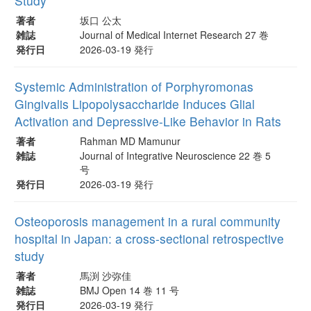
Study
著者
坂口 公太
雑誌
Journal of Medical Internet Research 27 巻
発行日
2026-03-19 発行
Systemic Administration of Porphyromonas
Gingivalis Lipopolysaccharide Induces Glial
Activation and Depressive-Like Behavior in Rats
著者
Rahman MD Mamunur
雑誌
Journal of Integrative Neuroscience 22 巻 5
号
発行日
2026-03-19 発行
Osteoporosis management in a rural community
hospital in Japan: a cross-sectional retrospective
study
著者
馬渕 沙弥佳
雑誌
BMJ Open 14 巻 11 号
発行日
2026-03-19 発行