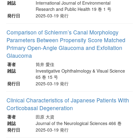
雑誌
International Journal of Environmental
Research and Public Health 19 巻 1 号
発行日
2025-03-19 発行
Comparison of Schlemm’s Canal Morphology
Parameters Between Propensity Score Matched
Primary Open-Angle Glaucoma and Exfoliation
Glaucoma
著者
筒井 愛佳
雑誌
Investigative Ophthalmology & Visual Science
65 巻 15 号
発行日
2025-03-19 発行
Clinical Characteristics of Japanese Patients With
Corticobasal Degeneration
著者
田原 大資
雑誌
Journal of the Neurological Sciences 466 巻
発行日
2025-03-19 発行