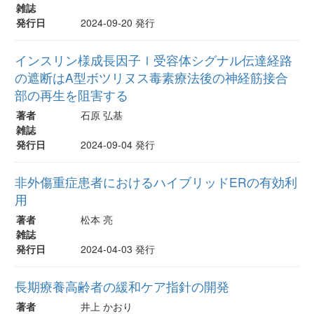
雑誌
発行日
2024-09-20 発行
インスリン様成長因子ｌ受容体シグナル伝達経路
の遮断はA型ボツリヌス毒素療法後の神経筋接合
部の再生を阻害する
著者
石原 弘基
雑誌
発行日
2024-09-04 発行
非外傷重症患者におけるハイブリッドERの有効利
用
著者
松本 亮
雑誌
発行日
2024-04-03 発行
長期療養高齢者の緩和ケア指針の開発
著者
井上 かおり