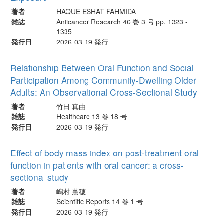
著者
HAQUE ESHAT FAHMIDA
雑誌
Anticancer Research 46 巻 3 号 pp. 1323 -
1335
発行日
2026-03-19 発行
Relationship Between Oral Function and Social
Participation Among Community-Dwelling Older
Adults: An Observational Cross-Sectional Study
著者
竹田 真由
雑誌
Healthcare 13 巻 18 号
発行日
2026-03-19 発行
Effect of body mass index on post-treatment oral
function in patients with oral cancer: a cross-
sectional study
著者
嶋村 薫穂
雑誌
Scientific Reports 14 巻 1 号
発行日
2026-03-19 発行