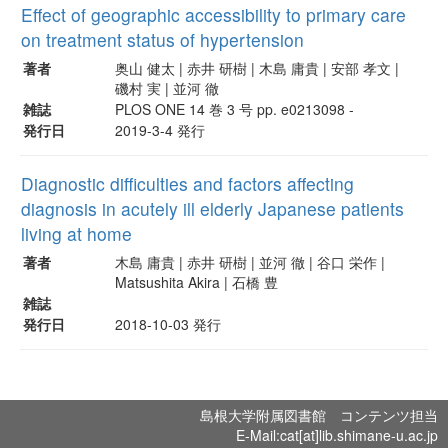
Effect of geographic accessibility to primary care
on treatment status of hypertension
著者
奥山 健太 | 赤井 研樹 | 木島 庸貴 | 安部 孝文 |
磯村 実 | 並河 徹
雑誌
PLOS ONE 14 巻 3 号 pp. e0213098 -
発行日
2019-3-4 発行
Diagnostic difficulties and factors affecting
diagnosis in acutely ill elderly Japanese patients
living at home
著者
木島 庸貴 | 赤井 研樹 | 並河 徹 | 谷口 栄作 |
Matsushita Akira | 石橋 豊
雑誌
発行日
2018-10-03 発行
島根大学附属図書館 コンテンツ担当
E-Mail:cat[at]lib.shimane-u.ac.jp