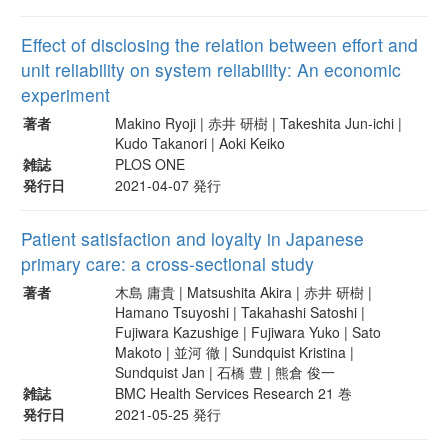
Effect of disclosing the relation between effort and
unit reliability on system reliability: An economic
experiment
著者
Makino Ryoji | 赤井 研樹 | Takeshita Jun-ichi |
Kudo Takanori | Aoki Keiko
雑誌
PLOS ONE
発行日
2021-04-07 発行
Patient satisfaction and loyalty in Japanese
primary care: a cross-sectional study
著者
木島 庸貴 | Matsushita Akira | 赤井 研樹 |
Hamano Tsuyoshi | Takahashi Satoshi |
Fujiwara Kazushige | Fujiwara Yuko | Sato
Makoto | 並河 徹 | Sundquist Kristina |
Sundquist Jan | 石橋 豊 | 熊倉 俊一
雑誌
BMC Health Services Research 21 巻
発行日
2021-05-25 発行