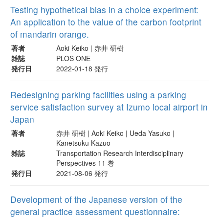
Testing hypothetical bias in a choice experiment:
An application to the value of the carbon footprint
of mandarin orange.
著者
Aoki Keiko | 赤井 研樹
雑誌
PLOS ONE
発行日
2022-01-18 発行
Redesigning parking facilities using a parking
service satisfaction survey at Izumo local airport in
Japan
著者
赤井 研樹 | Aoki Keiko | Ueda Yasuko |
Kanetsuku Kazuo
雑誌
Transportation Research Interdisciplinary
Perspectives 11 巻
発行日
2021-08-06 発行
Development of the Japanese version of the
general practice assessment questionnaire: