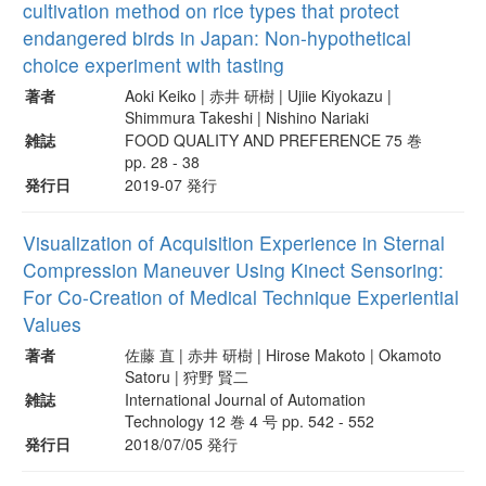
cultivation method on rice types that protect
endangered birds in Japan: Non-hypothetical
choice experiment with tasting
著者
Aoki Keiko | 赤井 研樹 | Ujiie Kiyokazu |
Shimmura Takeshi | Nishino Nariaki
雑誌
FOOD QUALITY AND PREFERENCE 75 巻
pp. 28 - 38
発行日
2019-07 発行
Visualization of Acquisition Experience in Sternal
Compression Maneuver Using Kinect Sensoring:
For Co-Creation of Medical Technique Experiential
Values
著者
佐藤 直 | 赤井 研樹 | Hirose Makoto | Okamoto
Satoru | 狩野 賢二
雑誌
International Journal of Automation
Technology 12 巻 4 号 pp. 542 - 552
発行日
2018/07/05 発行