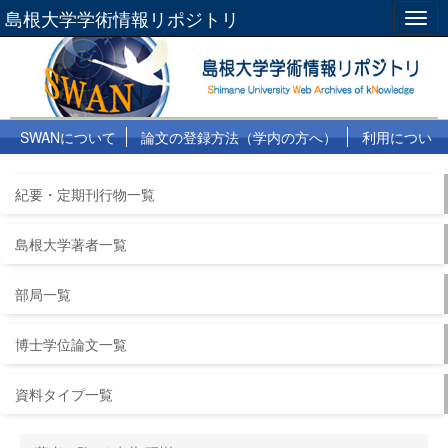
島根大学学術情報リポジトリ
Togg
navig
SWANについて
論文の登録方法（学内の方へ）
利用につい
て
よくある質問
リンク集
紀要・定期刊行物一覧
島根大学著者一覧
部局一覧
博士学位論文一覧
資料タイプ一覧