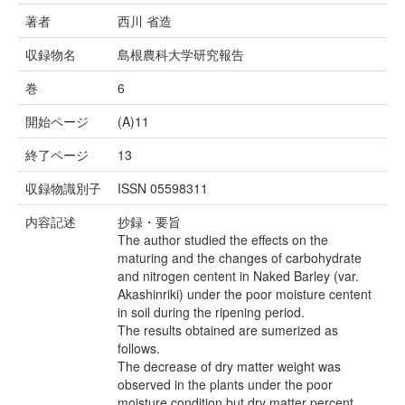
著者
西川 省造
収録物名
島根農科大学研究報告
巻
6
開始ページ
(A)11
終了ページ
13
収録物識別子
ISSN 05598311
内容記述
抄録・要旨
The author studied the effects on the
maturing and the changes of carbohydrate
and nitrogen centent in Naked Barley (var.
Akashinriki) under the poor moisture centent
in soil during the ripening period.
The results obtained are sumerized as
follows.
The decrease of dry matter weight was
observed in the plants under the poor
moisture condition but dry matter percent