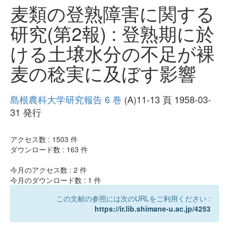
麦類の登熟障害に関する
研究(第2報) : 登熟期に於
ける土壌水分の不足が裸
麦の稔実に及ぼす影響
島根農科大学研究報告 6 巻
(A)11-13 頁 1958-03-
31 発行
アクセス数 :
1503
件
ダウンロード数 :
163
件
今月のアクセス数 :
2
件
今月のダウンロード数 :
1
件
この文献の参照には次のURLをご利用ください :
https://ir.lib.shimane-u.ac.jp/4253