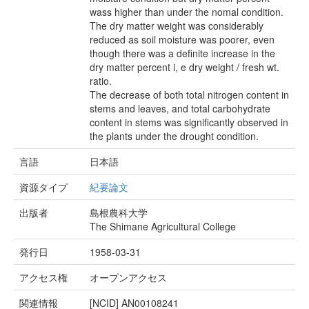
wass higher than under the nomal condition.
The dry matter weight was considerably
reduced as soil moisture was poorer, even
though there was a definite increase in the
dry matter percent i, e dry weight / fresh wt.
ratio.
The decrease of both total nitrogen content in
stems and leaves, and total carbohydrate
content in stems was significantly observed in
the plants under the drought condition.
言語
日本語
資源タイプ
紀要論文
出版者
島根農科大学
The Shimane Agricultural College
発行日
1958-03-31
アクセス権
オープンアクセス
関連情報
[NCID]
AN00108241