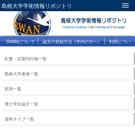
島根大学学術情報リポジトリ
Togg
navig
SWANについて
論文の登録方法（学内の方へ）
利用につい
て
よくある質問
リンク集
紀要・定期刊行物一覧
島根大学著者一覧
部局一覧
博士学位論文一覧
資料タイプ一覧