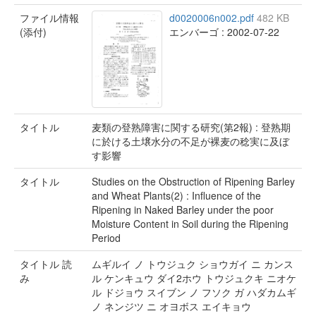
ファイル情報
d0020006n002.pdf
482 KB
(添付)
エンバーゴ : 2002-07-22
タイトル
麦類の登熟障害に関する研究(第2報) : 登熟期
に於ける土壌水分の不足が裸麦の稔実に及ぼ
す影響
タイトル
Studies on the Obstruction of Ripening Barley
and Wheat Plants(2) : Influence of the
Ripening in Naked Barley under the poor
Moisture Content in Soil during the Ripening
Period
タイトル 読
ムギルイ ノ トウジュク ショウガイ ニ カンス
み
ル ケンキュウ ダイ2ホウ トウジュクキ ニオケ
ル ドジョウ スイブン ノ フソク ガ ハダカムギ
ノ ネンジツ ニ オヨボス エイキョウ