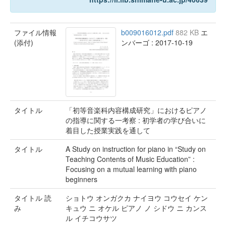
ファイル情報
b009016012.pdf
882 KB
エ
(添付)
ンバーゴ : 2017-10-19
タイトル
「初等音楽科内容構成研究」におけるピアノ
の指導に関する一考察 : 初学者の学び合いに
着目した授業実践を通して
タイトル
A Study on instruction for piano in “Study on
Teaching Contents of Music Education” :
Focusing on a mutual learning with piano
beginners
タイトル 読
ショトウ オンガクカ ナイヨウ コウセイ ケン
み
キュウ ニ オケル ピアノ ノ シドウ ニ カンス
ル イチコウサツ