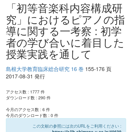
「初等音楽科内容構成研
究」におけるピアノの指
導に関する一考察 : 初学
者の学び合いに着目した
授業実践を通して
島根大学教育臨床総合研究 16 巻
155-176 頁
2017-08-31 発行
アクセス数 :
1777
件
ダウンロード数 :
290
件
今月のアクセス数 :
6
件
今月のダウンロード数 :
0
件
この文献の参照には次のURLをご利用ください :
https://ir.lib.shimane-u.ac.jp/40639