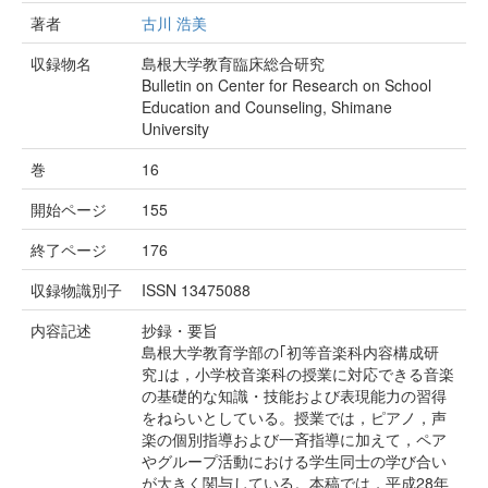
著者
古川 浩美
収録物名
島根大学教育臨床総合研究
Bulletin on Center for Research on School
Education and Counseling, Shimane
University
巻
16
開始ページ
155
終了ページ
176
収録物識別子
ISSN 13475088
内容記述
抄録・要旨
島根大学教育学部の｢初等音楽科内容構成研
究｣は，小学校音楽科の授業に対応できる音楽
の基礎的な知識・技能および表現能力の習得
をねらいとしている。授業では，ピアノ，声
楽の個別指導および一斉指導に加えて，ペア
やグループ活動における学生同士の学び合い
が大きく関与している。本稿では，平成28年