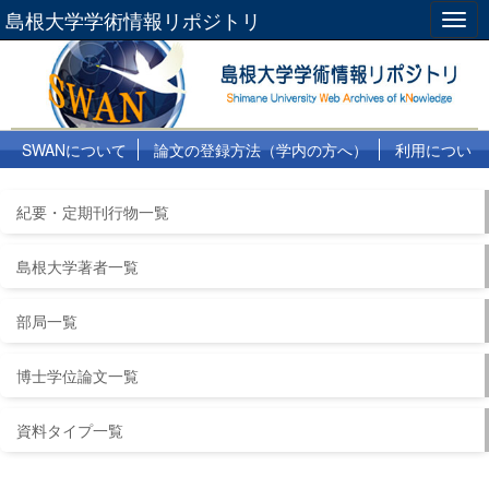
島根大学学術情報リポジトリ
Togg
navig
SWANについて
論文の登録方法（学内の方へ）
利用につい
て
よくある質問
リンク集
紀要・定期刊行物一覧
島根大学著者一覧
部局一覧
博士学位論文一覧
資料タイプ一覧