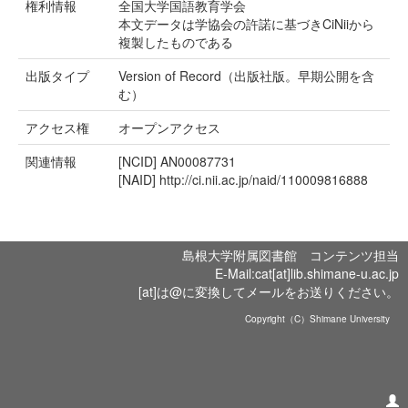
権利情報
全国大学国語教育学会
本文データは学協会の許諾に基づきCiNiiから
複製したものである
出版タイプ
Version of Record（出版社版。早期公開を含
む）
アクセス権
オープンアクセス
関連情報
[NCID]
AN00087731
[NAID]
http://ci.nii.ac.jp/naid/110009816888
島根大学附属図書館 コンテンツ担当
E-Mail:cat[at]lib.shimane-u.ac.jp
[at]は@に変換してメールをお送りください。
Copyright（C）Shimane University