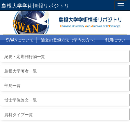
島根大学学術情報リポジトリ
Togg
navig
SWANについて
論文の登録方法（学内の方へ）
利用につい
て
よくある質問
リンク集
紀要・定期刊行物一覧
島根大学著者一覧
部局一覧
博士学位論文一覧
資料タイプ一覧