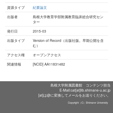
資源タイプ
紀要論文
出版者
島根大学教育学部附属教育臨床総合研究セン
ター
発行日
2015-03
出版タイプ
Version of Record（出版社版。早期公開を含
む）
アクセス権
オープンアクセス
関連情報
[NCID]
AA11831482
島根大学附属図書館 コンテンツ担当
E-Mail:cat[at]lib.shimane-u.ac.jp
[at]は@に変換してメールをお送りください。
Copyright（C）Shimane University