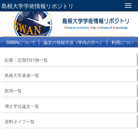
島根大学学術情報リポジトリ
Togg
navig
SWANについて
論文の登録方法（学内の方へ）
利用につい
て
よくある質問
リンク集
紀要・定期刊行物一覧
島根大学著者一覧
部局一覧
博士学位論文一覧
資料タイプ一覧