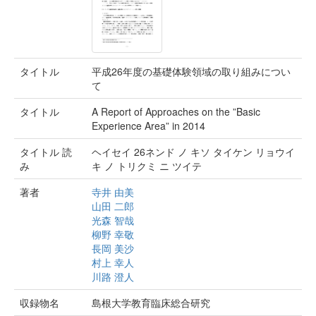
タイトル
平成26年度の基礎体験領域の取り組みについ
て
タイトル
A Report of Approaches on the ”Basic
Experience Area” in 2014
タイトル 読
ヘイセイ 26ネンド ノ キソ タイケン リョウイ
み
キ ノ トリクミ ニ ツイテ
著者
寺井 由美
山田 二郎
光森 智哉
柳野 幸敬
長岡 美沙
村上 幸人
川路 澄人
収録物名
島根大学教育臨床総合研究