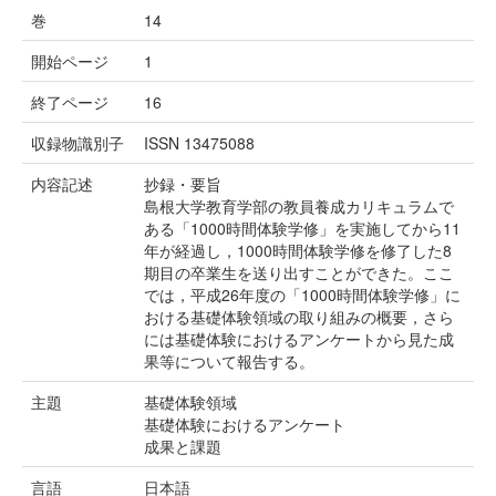
巻
14
開始ページ
1
終了ページ
16
収録物識別子
ISSN 13475088
内容記述
抄録・要旨
島根大学教育学部の教員養成カリキュラムで
ある「1000時間体験学修」を実施してから11
年が経過し，1000時間体験学修を修了した8
期目の卒業生を送り出すことができた。ここ
では，平成26年度の「1000時間体験学修」に
おける基礎体験領域の取り組みの概要，さら
には基礎体験におけるアンケートから見た成
果等について報告する。
主題
基礎体験領域
基礎体験におけるアンケート
成果と課題
言語
日本語