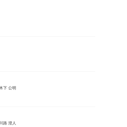
| 木下 公明
| 川路 澄人