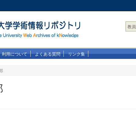
教員
利用について
よくある質問
リンク集
郎
郎