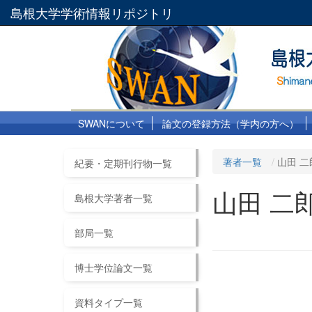
島根大学学術情報リポジトリ
SWANについて
論文の登録方法（学内の方へ）
著者一覧
山田 二
紀要・定期刊行物一覧
山田 二
島根大学著者一覧
部局一覧
博士学位論文一覧
資料タイプ一覧