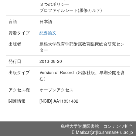
３つのポリシー
プロファイルシート(履修カルテ)
言語
日本語
資源タイプ
紀要論文
出版者
島根大学教育学部附属教育臨床総合研究セン
ター
発行日
2013-08-20
出版タイプ
Version of Record（出版社版。早期公開を含
む）
アクセス権
オープンアクセス
関連情報
[NCID]
AA11831482
島根大学附属図書館 コンテンツ担当
E-Mail:cat[at]lib.shimane-u.ac.jp