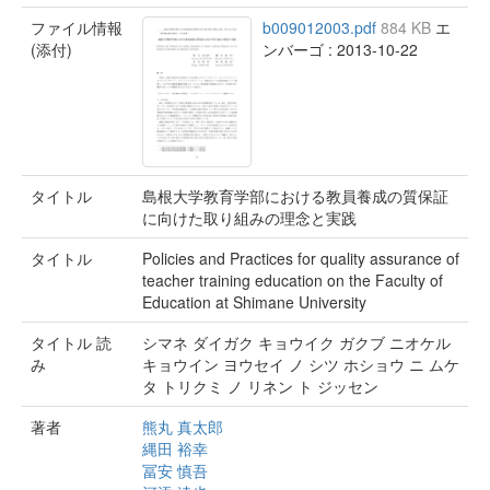
ファイル情報
b009012003.pdf
884 KB
エ
(添付)
ンバーゴ : 2013-10-22
タイトル
島根大学教育学部における教員養成の質保証
に向けた取り組みの理念と実践
タイトル
Policies and Practices for quality assurance of
teacher training education on the Faculty of
Education at Shimane University
タイトル 読
シマネ ダイガク キョウイク ガクブ ニオケル
み
キョウイン ヨウセイ ノ シツ ホショウ ニ ムケ
タ トリクミ ノ リネン ト ジッセン
著者
熊丸 真太郎
縄田 裕幸
冨安 慎吾