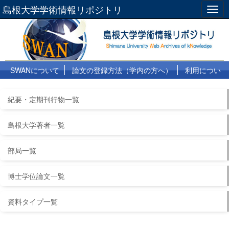
島根大学学術情報リポジトリ
Togg
navig
SWANについて
論文の登録方法（学内の方へ）
利用につい
て
よくある質問
リンク集
紀要・定期刊行物一覧
島根大学著者一覧
部局一覧
博士学位論文一覧
資料タイプ一覧