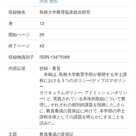
河添 達也
収録物名
島根大学教育臨床総合研究
巻
12
開始ページ
29
終了ページ
42
収録物識別子
ISSN 13475088
内容記述
抄録・要旨
本稿は, 島根大学教育学部が展開する学士課
程における３つのポリシー(ディプロマポリシ
ー,
カリキュラムポリシー, アドミッションポリシ
ー) と, 実践されている具体的取組について整
理し, それぞれの個別的課題を指摘した｡さら
に, 教員養成の質保証に向けて, 本学部の学士
課程全体としての課題を明らかにすることを
試みた｡
主題
教員養成の質保証