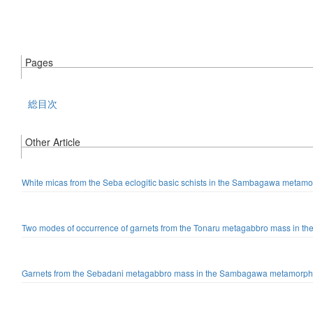
Pages
総目次
Other Article
White micas from the Seba eclogitic basic schists in the Sambagawa metamor
Two modes of occurrence of garnets from the Tonaru metagabbro mass in th
Garnets from the Sebadani metagabbro mass in the Sambagawa metamorphic 