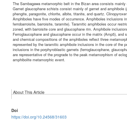
The Sambagawa metamorphic belt in the Bizan area consists mainly of 
Garnet glaucophane schists consist mainly of garnet and amphibole (g
phengite, paragonite, chlorite, albite, titanite, and quartz. Clinopyroxen
Amphiboles have five modes of occurrence. Amphiboles inclusions in
ferrobarroisite, barroisite, taramite). Taramitic amphiboles occur restr
zoned, with barroisite core and glaucophane rim. Amphibole inclusion
Ferroglaucophane and glaucophane occur in the matrix (Amp5), and so
and chemical compositions of the amphiboles reflect three metamorph
represented by the taramitic amphibole inclusions in the core of the
inclusions in the porphyroblastic garnets (ferroglaucophane, glaucophan
are representative of the prograde to the peak metamorphism of eclog
amphibolite metamorphic event.
About This Article
Doi
https://doi.org/10.24568/31603