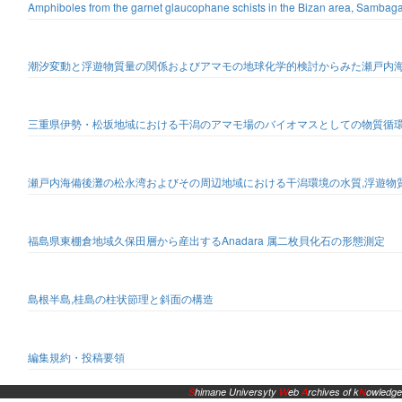
Amphiboles from the garnet glaucophane schists in the Bizan area, Sambag
潮汐変動と浮遊物質量の関係およびアマモの地球化学的検討からみた瀬戸内
三重県伊勢・松坂地域における干潟のアマモ場のバイオマスとしての物質循
瀬戸内海備後灘の松永湾およびその周辺地域における干潟環境の水質,浮遊物質
福島県東棚倉地域久保田層から産出するAnadara 属二枚貝化石の形態測定
島根半島,桂島の柱状節理と斜面の構造
編集規約・投稿要領
S
himane Universyty
W
eb
A
rchives of k
N
owledge