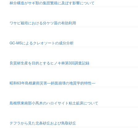
林分構造がサギ類の集団繁殖に及ぼす影響について
ワサビ栽培における分ケツ苗の有効利用
GC-MSによるクレオソートの成分分析
良質材生産を目的とするヒノキ林第3回調査記録
昭和63年島根豪雨災害―斜面崩壊の地質学的特性―
島根県東南部小馬木のハロイサイト粘土鉱床について
テフラから見た北条砂丘および鳥取砂丘