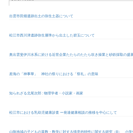
出雲市田畑遺跡出土の弥生土器について
松江市西川津遺跡弥生層準から出土した碧玉について
奥出雲斐伊川水系に於ける近世企業たたらのたたら吹き操業と砂鉄採取の盛
差海の「神事華」 神社の祭りにおける「祭礼」の意味
知られざる北尾次郎 : 物理学者・小説家・画家
松江市における乳幼児健康診査 ー発達健康相談の推移を中心にして
山陰地域の子どもの算数・数学に対する情意的特性に関する研究（Ⅱ） 小学