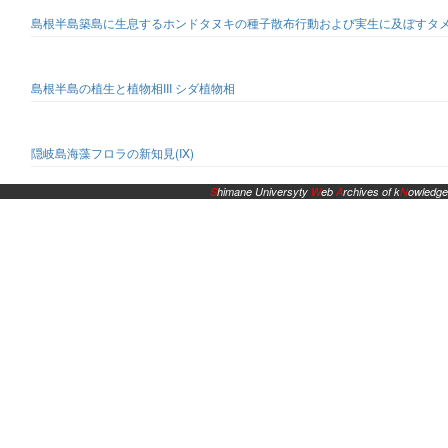
島根半島築島に生息するホンドタヌキの種子散布行動および実生に及ぼすタ
島根半島の植生と植物相III シダ植物相
隠岐島海藻フロラの新知見(IX)
S
himane Universyty
W
eb
A
rchives of k
N
owledge