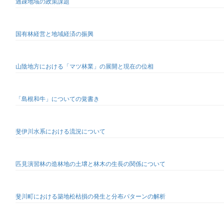
過疎地域の政策課題
国有林経営と地域経済の振興
山陰地方における「マツ林業」の展開と現在の位相
「島根和牛」についての覚書き
斐伊川水系における流況について
匹見演習林の造林地の土壌と林木の生長の関係について
斐川町における築地松枯損の発生と分布パターンの解析