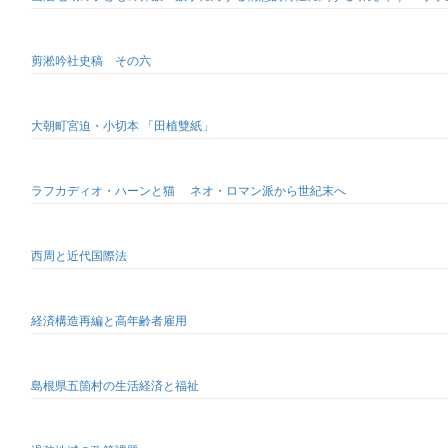
剪淞吟社史稿 その六
大朝町宮迫・小切本 「田植雙紙」
ラフカディオ・ハーンと猫 ネオ・ロマン派から世紀末へ
西周と近代国際法
経済構造再編と高年齢者雇用
島根県五箇村の生活経済と福祉