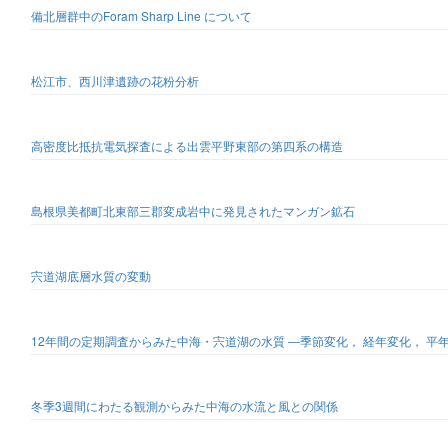
備北層群中のForam Sharp Line について
松江市、西川津遺跡の花粉分析
高密度比抵抗電気探査による出雲平野東部の第四系の構造
島根県美都町北東部三郡変成岩中に発見されたマンガン鉱石
宍道湖底層水質の変動
12年間の定期調査からみた中海・宍道湖の水質 ―季節変化， 経年変化， 平
冬季3週間にわたる観測からみた中海の水流と風との関係