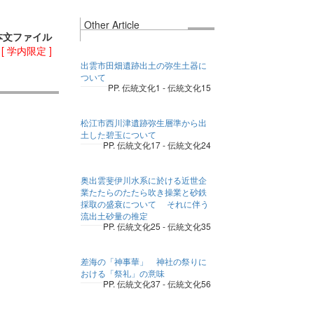
Other Article
本文ファイル
)
[ 学内限定 ]
出雲市田畑遺跡出土の弥生土器に
ついて
PP. 伝統文化1 - 伝統文化15
松江市西川津遺跡弥生層準から出
土した碧玉について
PP. 伝統文化17 - 伝統文化24
奥出雲斐伊川水系に於ける近世企
業たたらのたたら吹き操業と砂鉄
採取の盛衰について それに伴う
流出土砂量の推定
PP. 伝統文化25 - 伝統文化35
差海の「神事華」 神社の祭りに
おける「祭礼」の意味
PP. 伝統文化37 - 伝統文化56