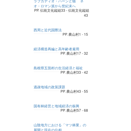
ラフカディオ・ハーンと猫 ネ
オ・ロマン派から世紀末へ
PP. 伝統文化縦組33 - 伝統文化縦組
43
西周と近代国際法
PP. 農山村1 - 15
経済構造再編と高年齢者雇用
PP. 農山村17 - 32
島根県五箇村の生活経済と福祉
PP. 農山村33 - 42
過疎地域の政策課題
PP. 農山村43 - 55
国有林経営と地域経済の振興
PP. 農山村57 - 68
山陰地方における「マツ林業」の
展開と現在の位相