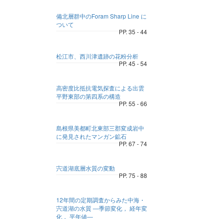
備北層群中のForam Sharp Line に
ついて
PP. 35 - 44
松江市、西川津遺跡の花粉分析
PP. 45 - 54
高密度比抵抗電気探査による出雲
平野東部の第四系の構造
PP. 55 - 66
島根県美都町北東部三郡変成岩中
に発見されたマンガン鉱石
PP. 67 - 74
宍道湖底層水質の変動
PP. 75 - 88
12年間の定期調査からみた中海・
宍道湖の水質 ―季節変化， 経年変
化， 平年値―