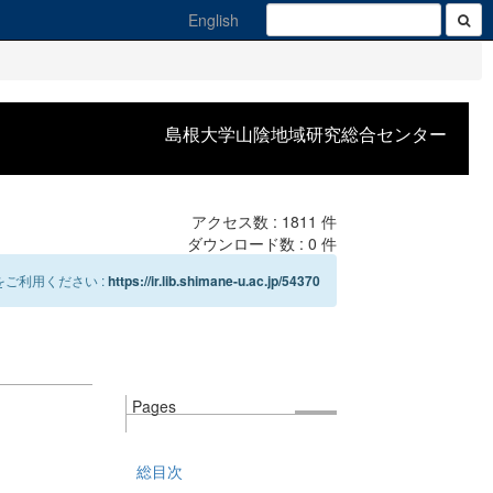
English
島根大学山陰地域研究総合センター
アクセス数 :
1811
件
ダウンロード数 :
0
件
ご利用ください :
https://ir.lib.shimane-u.ac.jp/54370
Pages
総目次