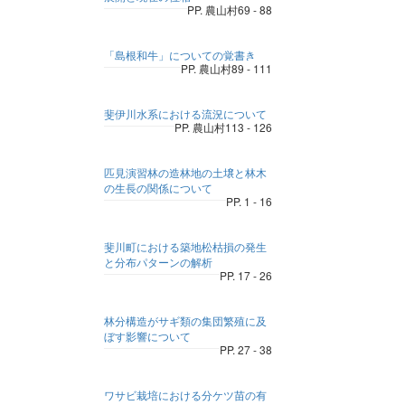
PP. 農山村69 - 88
「島根和牛」についての覚書き
PP. 農山村89 - 111
斐伊川水系における流況について
PP. 農山村113 - 126
匹見演習林の造林地の土壌と林木
の生長の関係について
PP. 1 - 16
斐川町における築地松枯損の発生
と分布パターンの解析
PP. 17 - 26
林分構造がサギ類の集団繁殖に及
ぼす影響について
PP. 27 - 38
ワサビ栽培における分ケツ苗の有