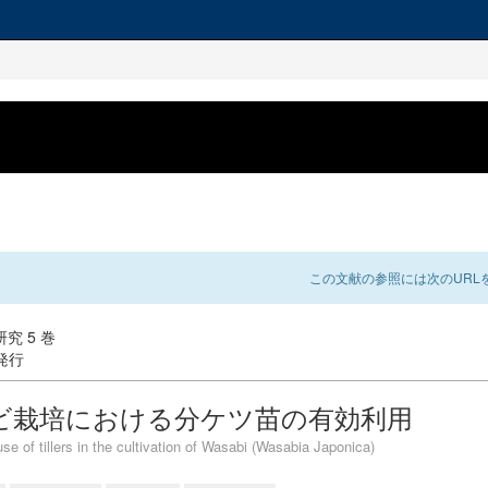
この文献の参照には次のURLを
究 5 巻
 発行
ビ栽培における分ケツ苗の有効利用
use of tillers in the cultivation of Wasabi (Wasabia Japonica)