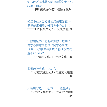
知られざる北尾次郎 : 物理学者・小
説家・画家
PP. 伝統文化57 - 伝統文化74
松江市における乳幼児健康診査 ー
発達健康相談の推移を中心にして
PP. 伝統文化75 - 伝統文化89
山陰地域の子どもの算数・数学に
対する情意的特性に関する研究
（Ⅱ） 小学生の算数における達成
意欲について
PP. 伝統文化91 - 伝統文化108
剪淞吟社史稿 その六
PP. 伝統文化縦組1 - 伝統文化縦組
8
大朝町宮迫・小切本 「田植雙紙」
PP. 伝統文化縦組9 - 伝統文化縦組
32