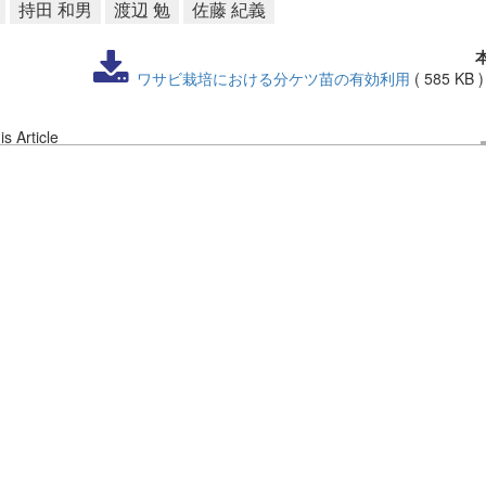
持田 和男
渡辺 勉
佐藤 紀義
ワサビ栽培における分ケツ苗の有効利用
(
585 KB
s Article