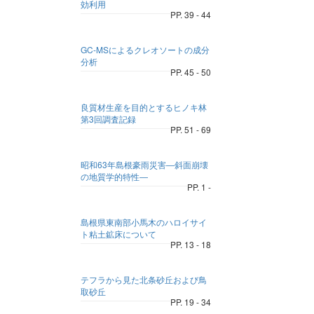
効利用
PP. 39 - 44
GC-MSによるクレオソートの成分
分析
PP. 45 - 50
良質材生産を目的とするヒノキ林
第3回調査記録
PP. 51 - 69
昭和63年島根豪雨災害―斜面崩壊
の地質学的特性―
PP. 1 -
島根県東南部小馬木のハロイサイ
ト粘土鉱床について
PP. 13 - 18
テフラから見た北条砂丘および鳥
取砂丘
PP. 19 - 34