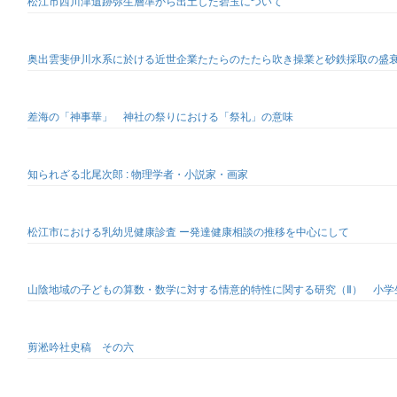
松江市西川津遺跡弥生層準から出土した碧玉について
奥出雲斐伊川水系に於ける近世企業たたらのたたら吹き操業と砂鉄採取の盛
差海の「神事華」 神社の祭りにおける「祭礼」の意味
知られざる北尾次郎 : 物理学者・小説家・画家
松江市における乳幼児健康診査 ー発達健康相談の推移を中心にして
山陰地域の子どもの算数・数学に対する情意的特性に関する研究（Ⅱ） 小学
剪淞吟社史稿 その六