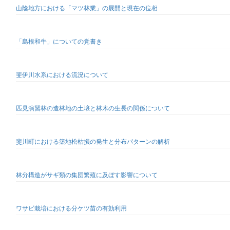
山陰地方における「マツ林業」の展開と現在の位相
「島根和牛」についての覚書き
斐伊川水系における流況について
匹見演習林の造林地の土壌と林木の生長の関係について
斐川町における築地松枯損の発生と分布パターンの解析
林分構造がサギ類の集団繁殖に及ぼす影響について
ワサビ栽培における分ケツ苗の有効利用