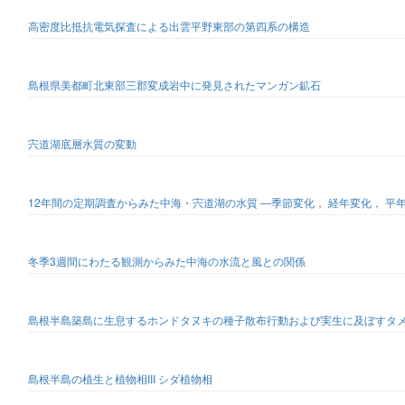
高密度比抵抗電気探査による出雲平野東部の第四系の構造
島根県美都町北東部三郡変成岩中に発見されたマンガン鉱石
宍道湖底層水質の変動
12年間の定期調査からみた中海・宍道湖の水質 ―季節変化， 経年変化， 平
冬季3週間にわたる観測からみた中海の水流と風との関係
島根半島築島に生息するホンドタヌキの種子散布行動および実生に及ぼすタ
島根半島の植生と植物相III シダ植物相