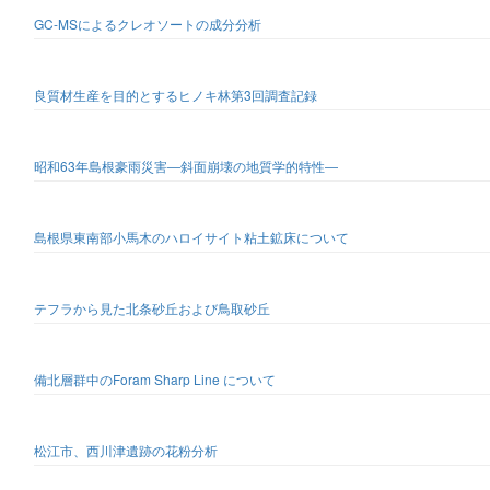
GC-MSによるクレオソートの成分分析
良質材生産を目的とするヒノキ林第3回調査記録
昭和63年島根豪雨災害―斜面崩壊の地質学的特性―
島根県東南部小馬木のハロイサイト粘土鉱床について
テフラから見た北条砂丘および鳥取砂丘
備北層群中のForam Sharp Line について
松江市、西川津遺跡の花粉分析