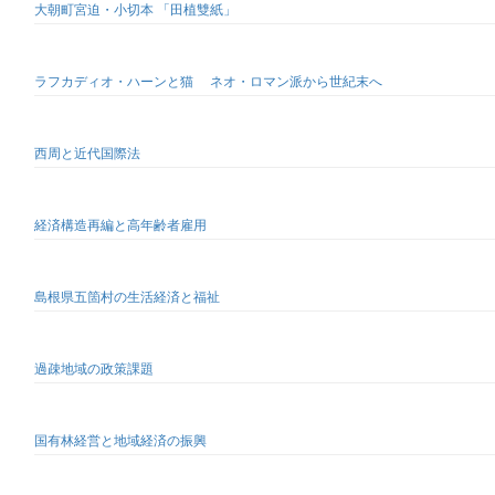
大朝町宮迫・小切本 「田植雙紙」
ラフカディオ・ハーンと猫 ネオ・ロマン派から世紀末へ
西周と近代国際法
経済構造再編と高年齢者雇用
島根県五箇村の生活経済と福祉
過疎地域の政策課題
国有林経営と地域経済の振興