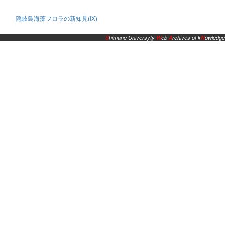
隠岐島海藻フロラの新知見(IX)
S
himane Universyty
W
eb
A
rchives of k
N
owledge