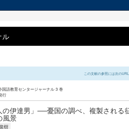
ナル
この文献の参照には次のURL
外国語教育センタージャーナル 3 巻
 発行
人の伊達男」──憂国の調べ、複製される
の風景
 俊樹