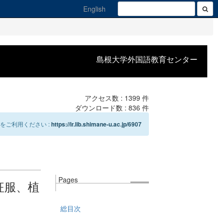
English
島根大学外国語教育センター
アクセス数 :
1399
件
ダウンロード数 :
836
件
をご利用ください :
https://ir.lib.shimane-u.ac.jp/6907
Pages
征服、植
総目次