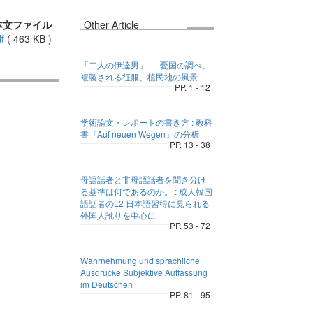
本文ファイル
Other Article
f
(
463 KB
)
「二人の伊達男」──憂国の調べ、
複製される征服、植民地の風景
PP. 1 - 12
学術論文・レポートの書き方 : 教科
書『Auf neuen Wegen』の分析
PP. 13 - 38
母語話者と非母語話者を聞き分け
る基準は何であるのか。 : 成人韓国
語話者のL2 日本語習得に見られる
外国人訛りを中心に
PP. 53 - 72
Wahrnehmung und sprachliche
Ausdrucke Subjektive Auffassung
im Deutschen
PP. 81 - 95