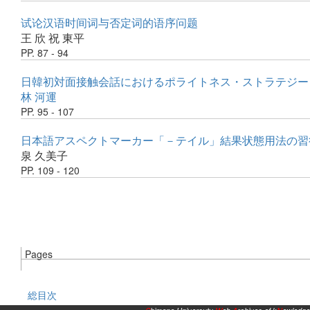
试论汉语时间词与否定词的语序问题
王 欣
祝 東平
PP. 87 - 94
日韓初対面接触会話におけるポライトネス・ストラテジー 
林 河運
PP. 95 - 107
日本語アスペクトマーカー「－テイル」結果状態用法の習
泉 久美子
PP. 109 - 120
Pages
総目次