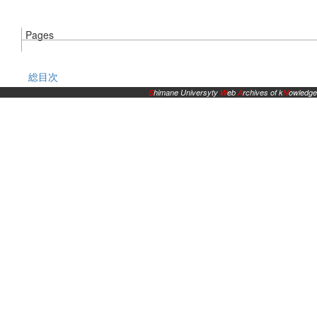
Pages
総目次
S
himane Universyty
W
eb
A
rchives of k
N
owledge