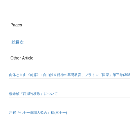
Pages
総目次
Other Article
肉体と自由《前篇》 : 自由独立精神の基礎教育、プラトン『国家』第三巻(398C
楊維楨『西湖竹枝歌』について
注解『七十一番職人歌合』稿(三十一)