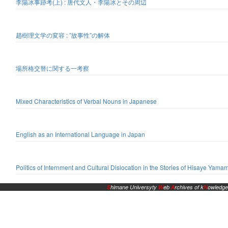
李陽冰事跡考(上) : 唐代文人・李陽冰とその周辺
趙樹理文学の変容 : ”故事性”の解体
場所格交替に関する一考察
Mixed Characteristics of Verbal Nouns in Japanese
English as an International Language in Japan
Politics of Internment and Cultural Dislocation in the Stories of Hisaye Yama
S
himane Universyty
W
eb
A
rchives of k
N
owledge