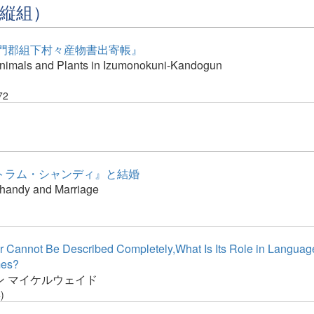
縦組）
神門郡組下村々産物書出寄帳』
 Animals and Plants in Izumonokuni-Kandogun
72
トラム・シャンディ』と結婚
Shandy and Marriage
r Cannot Be Described Completely,What Is Its Role in Languag
es?
ン マイケルウェイド
)