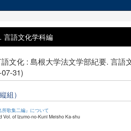
. 言語文化学科編
語文化 : 島根大学法文学部紀要. 言語
-07-31)
縦組）
名所歌集二編』について
 Vol. of Izumo-no-Kuni Meisho Ka-shu