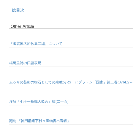
総目次
Other Article
『出雲国名所歌集二編』について
楊萬里詩の口語表現
ムゥサの芸術の楔石としての宗教(その一) : プラトン『国家』第二巻(376E2～3
注解『七十一番職人歌合』稿(二十五)
翻刻 『神門郡組下村々産物書出寄帳』