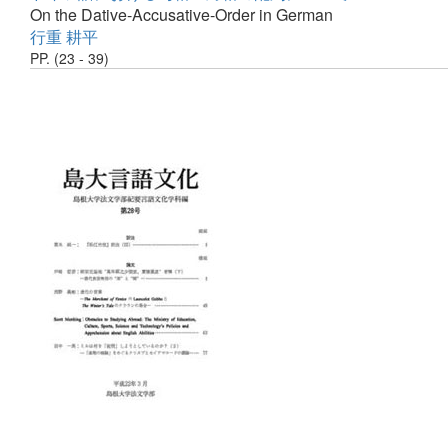
On the Dative-Accusative-Order in German
行重 耕平
PP. (23 - 39)