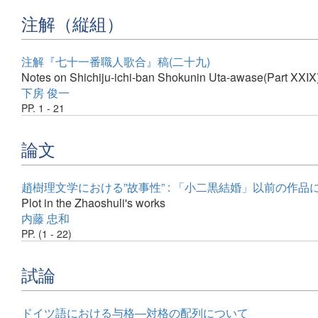
注解（縦組）
注解『七十一番職人歌合』稿(二十九)
Notes on Shichiju-ichi-ban Shokunin Uta-awase(Part XXIX
下房 俊一
PP. 1 - 21
論文
趙樹理文学における”故事性” : 「小二黒結婚」以前の作品
Plot in the Zhaoshuli's works
内藤 忠和
PP. (1 - 22)
試論
ドイツ語における与格―対格の配列について