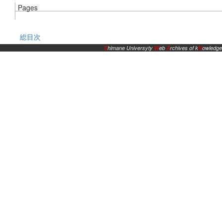
Pages
総目次
S
himane Universyty
W
eb
A
rchives of k
N
owledge