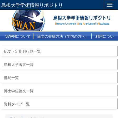
島根大学学術情報リポジトリ
Togg
navig
SWANについて
論文の登録方法（学内の方へ）
利用につい
て
よくある質問
リンク集
紀要・定期刊行物一覧
島根大学著者一覧
部局一覧
博士学位論文一覧
資料タイプ一覧