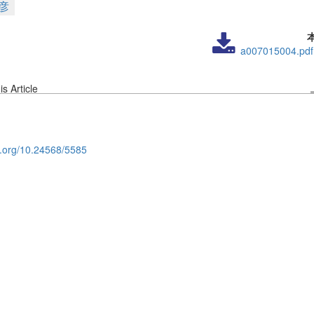
彦
a007015004.pdf
s Article
oi.org/10.24568/5585