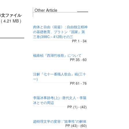
Other Article
本文ファイル
(
4.21 MB
)
肉体と自由《前篇》 : 自由独立精神
の基礎教育、プラトン『国家』第
三巻(398C～412B)その三
PP. 1 - 34
楊維楨『西湖竹枝歌』について
PP. 35 - 60
注解『七十一番職人歌合』稿(三十
一)
PP. 61 - 76
李陽冰事跡考(上) : 唐代文人・李陽
冰とその周辺
PP. (1) - (42)
趙樹理文学の変容 : ”故事性”の解体
PP. (43) - (60)