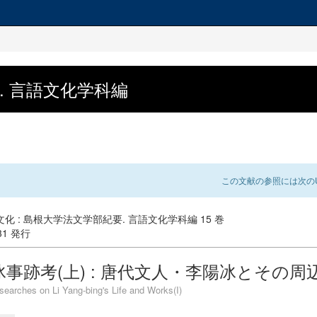
. 言語文化学科編
この文献の参照には次のU
化 : 島根大学法文学部紀要. 言語文化学科編 15 巻
-31 発行
事跡考(上) : 唐代文人・李陽冰とその周
searches on Li Yang-bing's Life and Works(I)