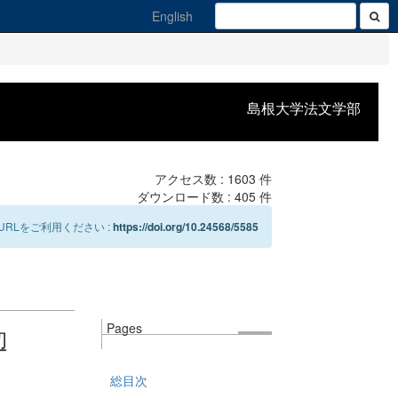
English
島根大学法文学部
アクセス数 :
1603
件
ダウンロード数 :
405
件
RLをご利用ください :
https://doi.org/10.24568/5585
Pages
辺
総目次