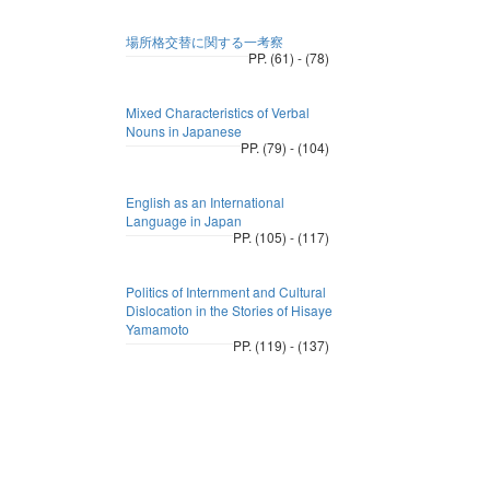
場所格交替に関する一考察
PP. (61) - (78)
Mixed Characteristics of Verbal
Nouns in Japanese
PP. (79) - (104)
English as an International
Language in Japan
PP. (105) - (117)
Politics of Internment and Cultural
Dislocation in the Stories of Hisaye
Yamamoto
PP. (119) - (137)