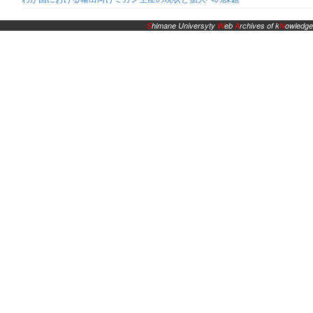
S
himane Universyty
W
eb
A
rchives of k
N
owledge