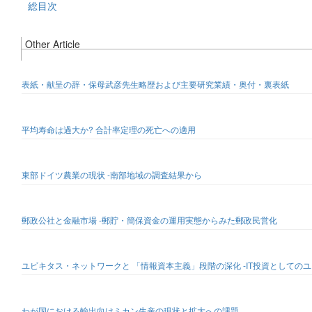
総目次
Other Article
表紙・献呈の辞・保母武彦先生略歴および主要研究業績・奥付・裏表紙
平均寿命は過大か? 合計率定理の死亡への適用
東部ドイツ農業の現状 -南部地域の調査結果から
郵政公社と金融市場 -郵貯・簡保資金の運用実態からみた郵政民営化
ユビキタス・ネットワークと 「情報資本主義」段階の深化 -IT投資として
わが国における輸出向けミカン生産の現状と拡大への課題