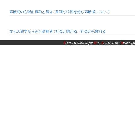
高齢期の心理的孤独と孤立 : 孤独な時間を好む高齢者について
文化人類学からみた高齢者 : 社会と関わる、社会から離れる
S
himane Universyty
W
eb
A
rchives of k
N
owledge