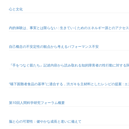
心と文化
内的体験は、事実とは限らない : 生きていくためのエネルギー源とのアクセス
自己概念の不安定性の観点から考えるパフォーマンス不安
『手をつなぐ親たち』記述内容から読み取れる知的障害者の性行動に対する関係者の態
“嚥下困難者食品の基準”に適合する，渋ガキを主材料としたレシピの提案 :
第10回人間科学研究フォーラム概要
脳と心の可塑性：健やかな成長と老いに備えて