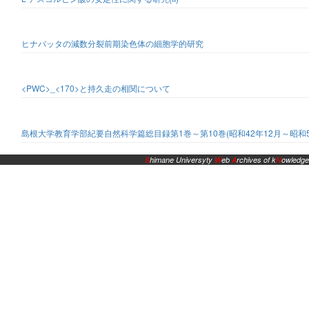
ヒナバッタの減数分裂前期染色体の細胞学的研究
<PWC>_<170>と持久走の相関について
島根大学教育学部紀要自然科学篇総目録第1巻～第10巻(昭和42年12月～昭和51
S
himane Universyty
W
eb
A
rchives of k
N
owledge