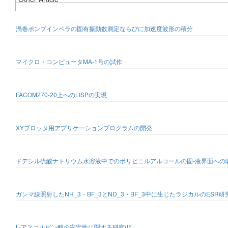
渦巻ポンプインペラの固有振動数測定ならびに加速度波形の積分
マイクロ・コンピュータMA-1号の試作
FACOM270-20上へのLISPの実現
XYプロッタ用アプリケーションプログラムの開発
ドデシル硫酸ナトリウム水溶液中でのポリビニルアルコールの固-液界面への
ガンマ線照射したNH_3・BF_3とND_3・BF_3中に生じたラジカルのESR研
L-アスコルビン酸の安定性に関する研究(II)