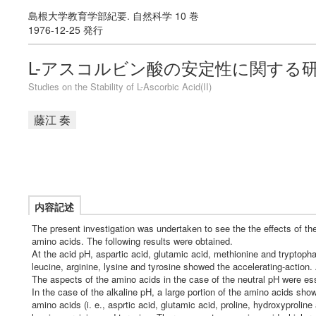
島根大学教育学部紀要. 自然科学 10 巻
1976-12-25 発行
L-アスコルビン酸の安定性に関する研究(
Studies on the Stability of L-Ascorbic Acid(II)
藤江 奏
内容記述
The present investigation was undertaken to see the the effects of t
amino acids. The following results were obtained.
At the acid pH, aspartic acid, glutamic acid, methionine and tryptophan
leucine, arginine, lysine and tyrosine showed the accelerating-action.
The aspects of the amino acids in the case of the neutral pH were esse
In the case of the alkaline pH, a large portion of the amino acids sho
amino acids (i. e., asprtic acid, glutamic acid, proline, hydroxyprolin