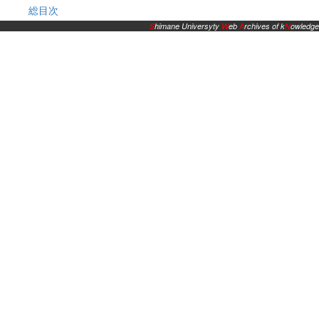
総目次
S
himane Universyty
W
eb
A
rchives of k
N
owledge