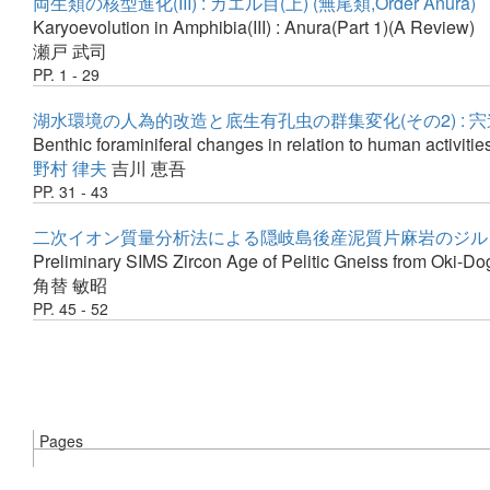
両生類の核型進化(III) : カエル目(上) (無尾類,Order Anura)
Karyoevolution in Amphibia(III) : Anura(Part 1)(A Review)
瀬戸 武司
PP. 1 - 29
湖水環境の人為的改造と底生有孔虫の群集変化(その2) : 
Benthic foraminiferal changes in relation to human activities
野村 律夫
吉川 恵吾
PP. 31 - 43
二次イオン質量分析法による隠岐島後産泥質片麻岩のジルコ
Preliminary SIMS Zircon Age of Pelitic Gneiss from Oki-D
角替 敏昭
PP. 45 - 52
Pages