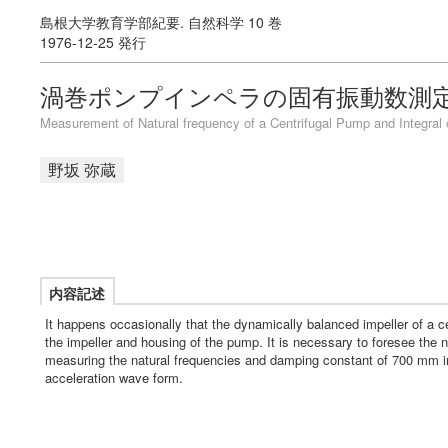
島根大学教育学部紀要. 自然科学 10 巻
1976-12-25 発行
渦巻ポンプインペラの固有振動数測
Measurement of Natural frequency of a Centrifugal Pump and Integral
野坂 弥蔵
内容記述
It happens occasionally that the dynamically balanced impeller of a c
the impeller and housing of the pump. It is necessary to foresee the n
measuring the natural frequencies and damping constant of 700 mm imp
acceleration wave form.