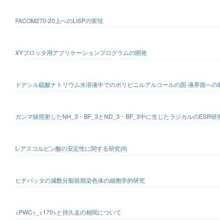
FACOM270-20上へのLISPの実現
XYプロッタ用アプリケーションプログラムの開発
ドデシル硫酸ナトリウム水溶液中でのポリビニルアルコールの固-液界面への
ガンマ線照射したNH_3・BF_3とND_3・BF_3中に生じたラジカルのESR研
L-アスコルビン酸の安定性に関する研究(II)
ヒナバッタの減数分裂前期染色体の細胞学的研究
<PWC>_<170>と持久走の相関について