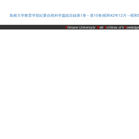
島根大学教育学部紀要自然科学篇総目録第1巻～第10巻(昭和42年12月～昭和51
S
himane Universyty
W
eb
A
rchives of k
N
owledge