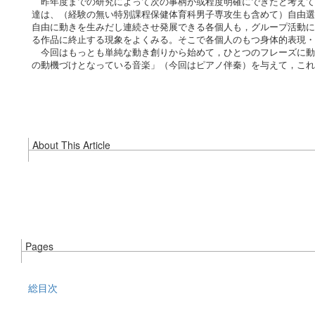
昨年度までの研究によって次の事柄が或程度明確にできたと考えて
達は、（経験の無い特別課程保健体育科男子専攻生も含めて）自由選
自由に動きを生みだし連続させ発展できる各個人も，グループ活動に
る作品に終止する現象をよくみる。そこで各個人のもつ身体的表現・
今回はもっとも単純な動き創りから始めて，ひとつのフレーズに動
の動機づけとなっている音楽」（今回はピアノ伴秦）を与えて，こ
About This Article
Pages
総目次