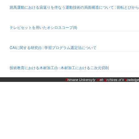
跳馬運動における宙返りを伴なう運動技術の局面構造について : 前転とびか
テレビセットを用いたオシロスコープ(II)
CAIに関する研究(I) : 学習プログラム選定法について
技術教育における木材加工(I) : 木材加工における二次元切削
S
himane Universyty
W
eb
A
rchives of k
N
owledge