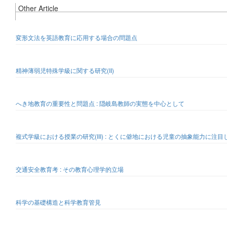
Other Article
変形文法を英語教育に応用する場合の問題点
精神薄弱児特殊学級に関する研究(II)
へき地教育の重要性と問題点 : 隠岐島教師の実態を中心として
複式学級における授業の研究(III) : とくに僻地における児童の抽象能力に注目
交通安全教育考 : その教育心理学的立場
科学の基礎構造と科学教育管見