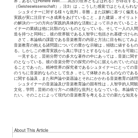
界，あるいはHohere Welt……高次の世界ともよばれる）が存
（Geisteswissenschaft）」注3）は，こうした感覚ではと
シュタイナーに対する様々な批判，非難，また誤解に基づく偏見も
実践が実に注目すべき成果をあげていること，また建築，オイリュト
の解決の一つの方向が実践的具体的な活動によって示されていること
イナーの業績は他に比類のないものとなっている。そして一人の人間
造を持つと同時に，彼の世界観である人智学に包括され基礎づけら
さて，本論稿の課題である音楽教育の内容と方法に目を転じてみよ
音楽教育の抱える諸問題についての豊かな示唆は，傾聴に値するもの
る。しかしこの教育実践から真に学ぼうとするならば，それを可能に
一見すると，芸術分野での多大な著作の中にあっては，音楽に関す
のとなっている。彼の音楽分野での探究の中心に据えられていたのは
ることであった。精神世界の探究者であるシュタイナーにとっての音
のうちに音楽的なものとして生き，そして体験されるものなのである
に関する論及，また和声論や楽器論とそれにかかわる音楽教育の諸問
シュタイナーの音楽論及び音楽教育論の固有性は，人智学的人間観
文化，学問，芸術の在り方への痛烈な批判ともなっている。本論稿で
たい。そのことによって現代の音楽教育を考える上での新たな知見
About This Article