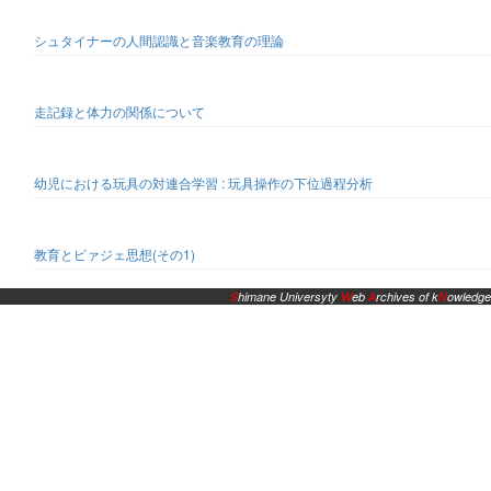
シュタイナーの人間認識と音楽教育の理論
走記録と体力の関係について
幼児における玩具の対連合学習 : 玩具操作の下位過程分析
教育とピァジェ思想(その1)
S
himane Universyty
W
eb
A
rchives of k
N
owledge