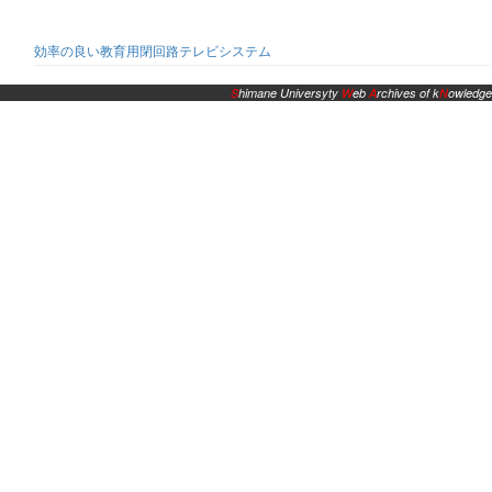
効率の良い教育用閉回路テレビシステム
S
himane Universyty
W
eb
A
rchives of k
N
owledge