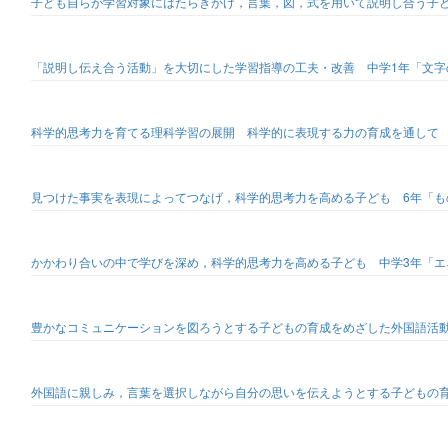
子ども自らが学習対象にはたらきかけ，言葉，図，式を用いて説明し合う子
「説明し伝え合う活動」を大切にした学習指導の工夫・改善 中学1年「文字
科学的思考力を育てる理科学習の展開 科学的に表現する力の育成を通して
見つけた事実を表現によってつなげ，科学的思考力を高める子ども 6年「
かかわり合いの中で学びを深め，科学的思考力を高める子ども 中学3年「エ
豊かなコミュニケーションを図ろうとする子どもの育成をめざした外国語活
外国語に親しみ，言葉を選択しながら自分の思いを伝えようとする子どもの育成 小学6年