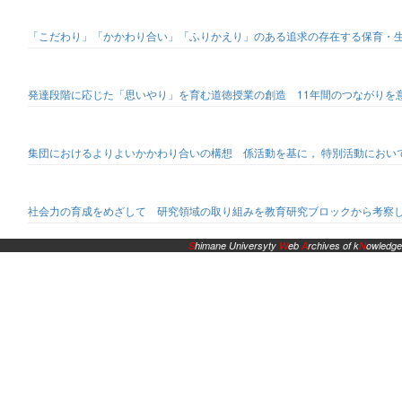
「こだわり」「かかわり合い」「ふりかえり」のある追求の存在する保育・
発達段階に応じた「思いやり」を育む道徳授業の創造 11年間のつながりを
集団におけるよりよいかかわり合いの構想 係活動を基に， 特別活動におい
社会力の育成をめざして 研究領域の取り組みを教育研究ブロックから考察
S
himane Universyty
W
eb
A
rchives of k
N
owledge