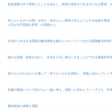
造形体験の中で習得したことを活かし，表現の追求ができる子どもの育成 
表したいものへの思いを持ち，自分らしい表現で伝えようとする生徒の育成
ら広がる不思議な世界」の実践から
生活から生まれる課題の解決過程を個からグループへつなげる課題解決学習
確かな知識・技術を活かし，生活を工夫し豊かにすることができる家庭科学
友だちとのかかわりを通して，作りたいものを表現し，実践に活かしていく
衣服の構成について友だちと一緒に考え，活動へと活かしていく子ども 中学
教科部会の成果と課題