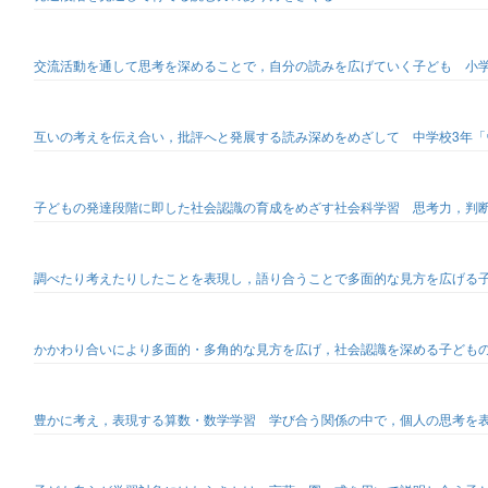
交流活動を通して思考を深めることで，自分の読みを広げていく子ども 小
互いの考えを伝え合い，批評へと発展する読み深めをめざして 中学校3年「
子どもの発達段階に即した社会認識の育成をめざす社会科学習 思考力，判
調べたり考えたりしたことを表現し，語り合うことで多面的な見方を広げる子
かかわり合いにより多面的・多角的な見方を広げ，社会認識を深める子ども
豊かに考え，表現する算数・数学学習 学び合う関係の中で，個人の思考を