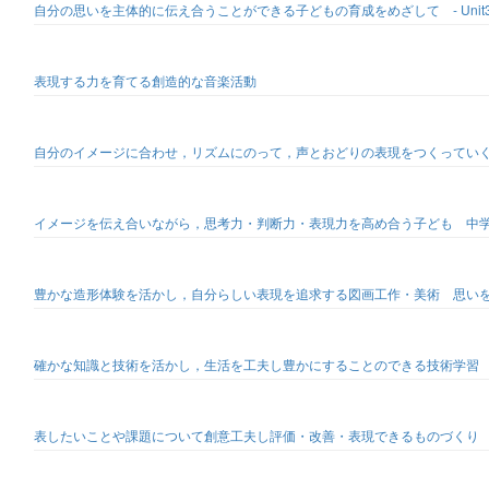
自分の思いを主体的に伝え合うことができる子どもの育成をめざして - Unit3 Our Sist
表現する力を育てる創造的な音楽活動
自分のイメージに合わせ，リズムにのって，声とおどりの表現をつくってい
イメージを伝え合いながら，思考力・判断力・表現力を高め合う子ども 中
豊かな造形体験を活かし，自分らしい表現を追求する図画工作・美術 思い
確かな知識と技術を活かし，生活を工夫し豊かにすることのできる技術学習
表したいことや課題について創意工夫し評価・改善・表現できるものづくり