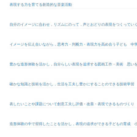
表現する力を育てる創造的な音楽活動
自分のイメージに合わせ，リズムにのって，声とおどりの表現をつくってい
イメージを伝え合いながら，思考力・判断力・表現力を高め合う子ども 中
豊かな造形体験を活かし，自分らしい表現を追求する図画工作・美術 思い
確かな知識と技術を活かし，生活を工夫し豊かにすることのできる技術学習
表したいことや課題について創意工夫し評価・改善・表現できるものづくり
造形体験の中で習得したことを活かし，表現の追求ができる子どもの育成 