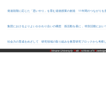
発達段階に応じた「思いやり」を育む道徳授業の創造 11年間のつながりを
集団におけるよりよいかかわり合いの構想 係活動を基に， 特別活動におい
社会力の育成をめざして 研究領域の取り組みを教育研究ブロックから考察
S
himane Universyty
W
eb
A
rchives of k
N
owledge