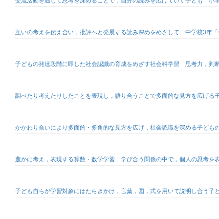
互いの考えを伝え合い，批評へと発展する読み深めをめざして 中学校3年「
子どもの発達段階に即した社会認識の育成をめざす社会科学習 思考力，判
調べたり考えたりしたことを表現し，語り合うことで多面的な見方を広げる子
かかわり合いにより多面的・多角的な見方を広げ，社会認識を深める子ども
豊かに考え，表現する算数・数学学習 学び合う関係の中で，個人の思考を
子ども自らが学習対象にはたらきかけ，言葉，図，式を用いて説明し合う子