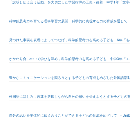
「説明し伝え合う活動」を大切にした学習指導の工夫・改善 中学1年「文字
科学的思考力を育てる理科学習の展開 科学的に表現する力の育成を通して
見つけた事実を表現によってつなげ，科学的思考力を高める子ども 6年「
かかわり合いの中で学びを深め，科学的思考力を高める子ども 中学3年「エ
豊かなコミュニケーションを図ろうとする子どもの育成をめざした外国語活
外国語に親しみ，言葉を選択しながら自分の思いを伝えようとする子どもの育成 小学6年
自分の思いを主体的に伝え合うことができる子どもの育成をめざして - Unit3 Our Sist