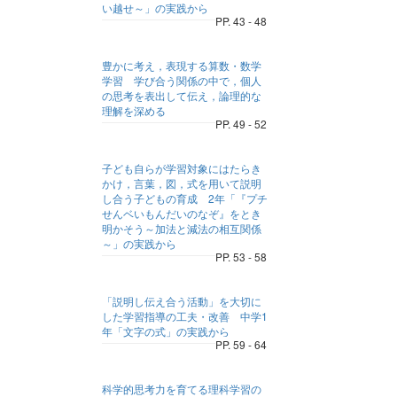
い越せ～」の実践から
PP. 43 - 48
豊かに考え，表現する算数・数学
学習 学び合う関係の中で，個人
の思考を表出して伝え，論理的な
理解を深める
PP. 49 - 52
子ども自らが学習対象にはたらき
かけ，言葉，図，式を用いて説明
し合う子どもの育成 2年「『プチ
せんベいもんだいのなぞ』をとき
明かそう～加法と減法の相互関係
～」の実践から
PP. 53 - 58
「説明し伝え合う活動」を大切に
した学習指導の工夫・改善 中学1
年「文字の式」の実践から
PP. 59 - 64
科学的思考力を育てる理科学習の