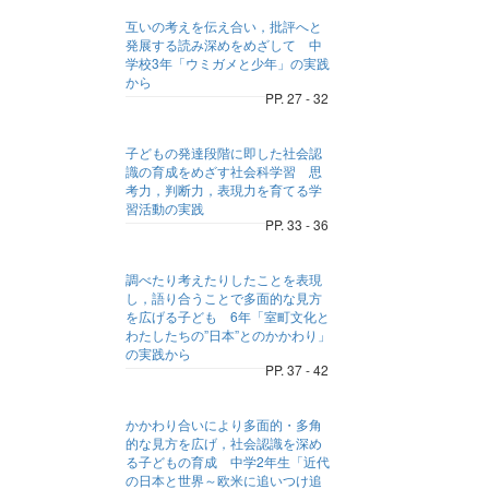
互いの考えを伝え合い，批評へと
発展する読み深めをめざして 中
学校3年「ウミガメと少年」の実践
から
PP. 27 - 32
子どもの発達段階に即した社会認
識の育成をめざす社会科学習 思
考力，判断力，表現力を育てる学
習活動の実践
PP. 33 - 36
調べたり考えたりしたことを表現
し，語り合うことで多面的な見方
を広げる子ども 6年「室町文化と
わたしたちの”日本”とのかかわり」
の実践から
PP. 37 - 42
かかわり合いにより多面的・多角
的な見方を広げ，社会認識を深め
る子どもの育成 中学2年生「近代
の日本と世界～欧米に追いつけ追