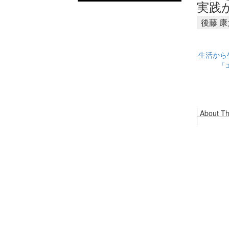
実践
後藤 
生活から
「
About Thi