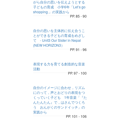
がら自分の思いを伝えようとする
子どもの育成 小学6年「Let’s go
shopping.」の実践から
PP. 85 - 90
自分の思いを主体的に伝え合うこ
とができる子どもの育成をめざし
て - Unit3 Our Sister in Nepal
(NEW HORIZON3）
PP. 91 - 96
表現する力を育てる創造的な音楽
活動
PP. 97 - 100
自分のイメージに合わせ，リズム
にのって，声とおどりの表現をつ
くっていく子ども 1年音楽「『た
んたんたん』で，はさんでつくろ
う おんがくのサンドイッチ」の
実践から
PP. 101 - 106