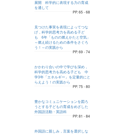
展開 科学的に表現する力の育成
を通して
PP. 65 - 68
見つけた事実を表現によってつな
げ，科学的思考力を高める子ど
も 6年「ものの燃えかたと空気」
～燃え続けるための条件をさぐろ
う！～の実践から
PP. 69 - 74
かかわり合いの中で学びを深め，
科学的思考力を高める子ども 中
学3年「エネルギー」を定量的にと
らえよう！の実践から
PP. 75 - 80
豊かなコミュニケーションを図ろ
うとする子どもの育成をめざした
外国語活動・英語科
PP. 81 - 84
外国語に親しみ，言葉を選択しな