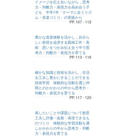
イメージを伝え合いながら，思考
力・判断力・表現力を高め合う子
ども 中学1年「テーマに合うリズ
ム・音楽づくり」の実践から
PP. 107 - 112
豊かな造形体験を活かし，自分ら
しい表現を追求する図画工作・美
術 思いをつかみ伝え合う中で思
考力・判断力・表現力を育てる
PP. 113 - 116
確かな知識と技術を活かし，生活
を工夫し豊かにすることのできる
技術学習 体験的な活動を通じ仲
間とのかかわりの中から思考力・
判断力・表現力を育てる
PP. 117 - 120
表したいことや課題について創意
工夫し評価・改善・表現できるも
のづくり 体験的な学習活動を通
しかかわりの中から思考力・判断
力・表現力を育てる