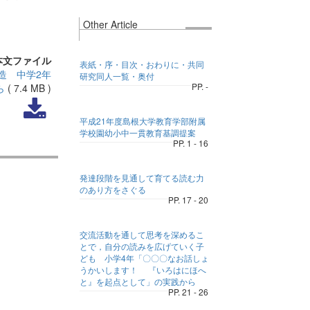
Other Article
本文ファイル
表紙・序・目次・おわりに・共同
造 中学2年
研究同人一覧・奥付
PP. -
ら
(
7.4 MB
)
平成21年度島根大学教育学部附属
学校園幼小中一貫教育基調提案
PP. 1 - 16
発達段階を見通して育てる読む力
のあり方をさぐる
PP. 17 - 20
交流活動を通して思考を深めるこ
とで，自分の読みを広げていく子
ども 小学4年「〇〇〇なお話しょ
うかいします！ 『いろはにほへ
と』を起点として」の実践から
PP. 21 - 26