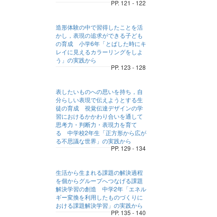
PP. 121 - 122
造形体験の中で習得したことを活
かし，表現の追求ができる子ども
の育成 小学6年「とばした時にキ
レイに見えるカラーリングをしよ
う」の実践から
PP. 123 - 128
表したいものへの思いを持ち，自
分らしい表現で伝えようとする生
徒の育成 視覚伝達デザインの学
習におけるかかわり合いを通して
思考力・判断力・表現力を育て
る 中学校2年生「正方形から広が
る不思議な世界」の実践から
PP. 129 - 134
生活から生まれる課題の解決過程
を個からグループへつなげる課題
解決学習の創造 中学2年「エネル
ギー変換を利用したものづくりに
おける課題解決学習」の実践から
PP. 135 - 140