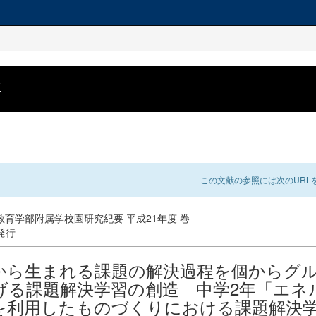
要
この文献の参照には次のURLを
教育学部附属学校園研究紀要 平成21年度 巻
 発行
から生まれる課題の解決過程を個からグ
げる課題解決学習の創造 中学2年「エネ
を利用したものづくりにおける課題解決