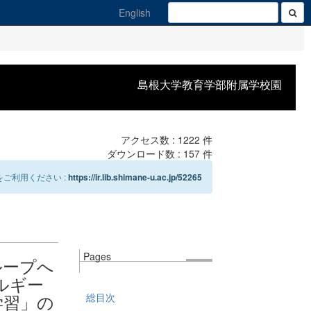
English
島根大学教育学部附属学校園
アクセス数 :
1222
件
ダウンロード数 :
157
件
ご利用ください :
https://ir.lib.shimane-u.ac.jp/52265
Pages
ループへ
ルギー
学習」の
総目次