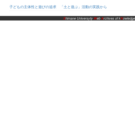
子どもの主体性と遊びの追求 「土と遊ぶ」活動の実践から
S
himane Universyty
W
eb
A
rchives of k
N
owledge