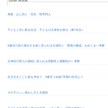
Other Article
表紙・はじめに・目次・研究同人
子どもと共に創る生活 子どもの主体性を探る（第1年次）
3歳児の自己表出する姿に見られる主体性と「環境の構成」をめぐる一考察
主体性の育ちの過程に見られる受動性と能動性の一考察
生き生きとした姿を求めて 4歳児うめ組1学期の生活より
その子らしい表わし方と主体性
子どもの主体性と遊びの追求 「土と遊ぶ」活動の実践から