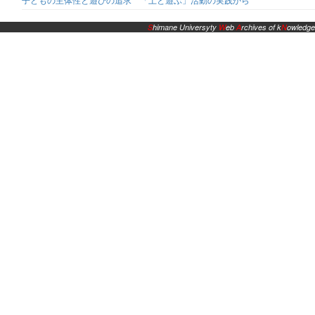
S
himane Universyty
W
eb
A
rchives of k
N
owledge