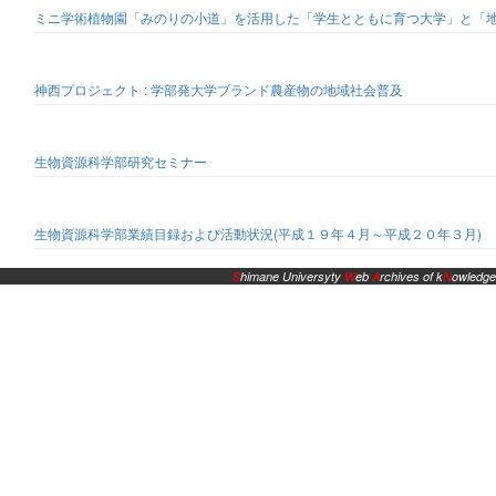
ミニ学術植物園「みのりの小道」を活用した「学生とともに育つ大学」と「
神西プロジェクト : 学部発大学ブランド農産物の地域社会普及
生物資源科学部研究セミナー
生物資源科学部業績目録および活動状況(平成１９年４月～平成２０年３月)
S
himane Universyty
W
eb
A
rchives of k
N
owledge