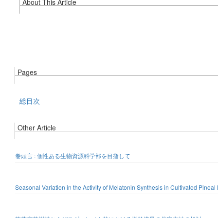
About This Article
Pages
総目次
Other Article
巻頭言 : 個性ある生物資源科学部を目指して
Seasonal Variation in the Activity of Melatonin Synthesis in Cultivated Pinea