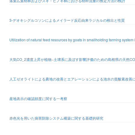
落葉広葉樹林およびスギ・ヒノキ林における樹幹流量の推定方法の検討
3-デオキシグルコソンによるメイラード反応由来ラジカルの検出と性質
Utilization of natural feed resources by goats in smallholding farming syste
大気CO_2濃度上昇が植物−土壌系に及ぼす影響評価のための島根県の天然CO
人工ゼオライトによる農地の改善とエアレーションによる池水の貧酸素改善
産地表示の確認頻度に関する一考察
赤色光を用いた病害防除システム構築に関する基礎的研究