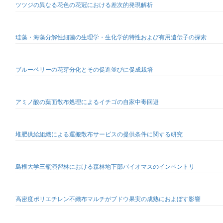
ツツジの異なる花色の花冠における差次的発現解析
珪藻・海藻分解性細菌の生理学・生化学的特性および有用遺伝子の探索
ブルーベリーの花芽分化とその促進並びに促成栽培
アミノ酸の葉面散布処理によるイチゴの自家中毒回避
堆肥供給組織による運搬散布サービスの提供条件に関する研究
島根大学三瓶演習林における森林地下部バイオマスのインベントリ
高密度ポリエチレン不織布マルチがブドウ果実の成熟におよぼす影響