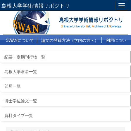
島根大学学術情報リポジトリ
Togg
navig
SWANについて
論文の登録方法（学内の方へ）
利用につい
て
よくある質問
リンク集
紀要・定期刊行物一覧
島根大学著者一覧
部局一覧
博士学位論文一覧
資料タイプ一覧