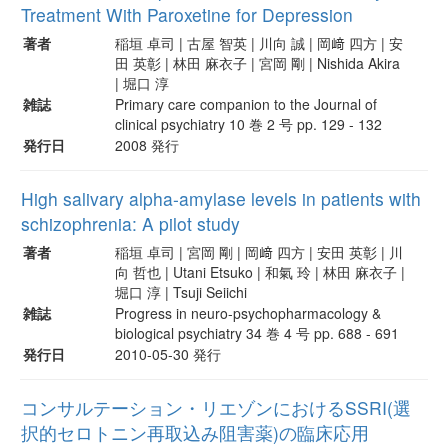
Treatment With Paroxetine for Depression
著者
稲垣 卓司 | 古屋 智英 | 川向 誠 | 岡﨑 四方 | 安
田 英彰 | 林田 麻衣子 | 宮岡 剛 | Nishida Akira
| 堀口 淳
雑誌
Primary care companion to the Journal of
clinical psychiatry 10 巻 2 号 pp. 129 - 132
発行日
2008 発行
High salivary alpha-amylase levels in patients with
schizophrenia: A pilot study
著者
稲垣 卓司 | 宮岡 剛 | 岡﨑 四方 | 安田 英彰 | 川
向 哲也 | Utani Etsuko | 和氣 玲 | 林田 麻衣子 |
堀口 淳 | Tsuji Seiichi
雑誌
Progress in neuro-psychopharmacology &
biological psychiatry 34 巻 4 号 pp. 688 - 691
発行日
2010-05-30 発行
コンサルテーション・リエゾンにおけるSSRI(選
択的セロトニン再取込み阻害薬)の臨床応用