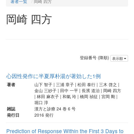
著者一覧
岡崎 四方
岡崎 四方
登録番号 (降順)
表示順
心因性発作に半夏厚朴湯が著効した1例
著者
山下 智子 | 三浦 章子 | 松田 泰行 | 三木 啓之 |
金山 三紗子 | 田中 一平 | 長濱 道治 | 岡崎 四方
| 林田 麻衣子 | 和氣 玲 | 橋岡 禎征 | 宮岡 剛 |
堀口 淳
雑誌
漢方と診療 24 巻 6 号
発行日
2016 発行
Prediction of Response Within the First 3 Days to