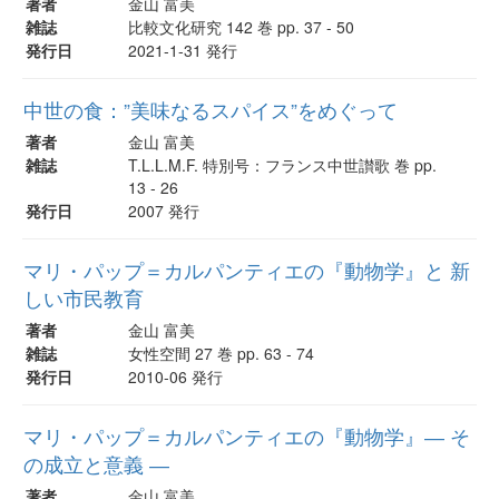
著者
金山 富美
雑誌
比較文化研究 142 巻 pp. 37 - 50
発行日
2021-1-31 発行
中世の食：”美味なるスパイス”をめぐって
著者
金山 富美
雑誌
T.L.L.M.F. 特別号：フランス中世讃歌 巻 pp.
13 - 26
発行日
2007 発行
マリ・パップ＝カルパンティエの『動物学』と 新
しい市民教育
著者
金山 富美
雑誌
女性空間 27 巻 pp. 63 - 74
発行日
2010-06 発行
マリ・パップ＝カルパンティエの『動物学』― そ
の成立と意義 ―
著者
金山 富美