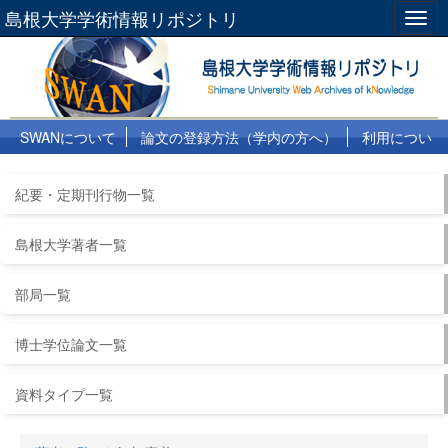
島根大学学術情報リポジトリ
Togg
navig
SWANについて
論文の登録方法（学内の方へ）
利用につい
て
よくある質問
リンク集
紀要・定期刊行物一覧
島根大学著者一覧
部局一覧
博士学位論文一覧
資料タイプ一覧